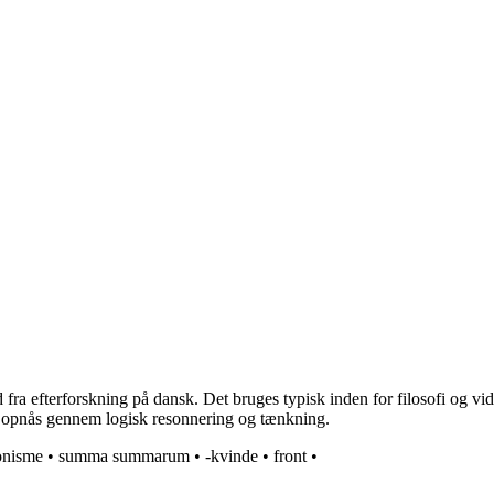
ud fra efterforskning på dansk. Det bruges typisk inden for filosofi og vi
 der opnås gennem logisk resonnering og tænkning.
onisme
•
summa summarum
•
-kvinde
•
front
•