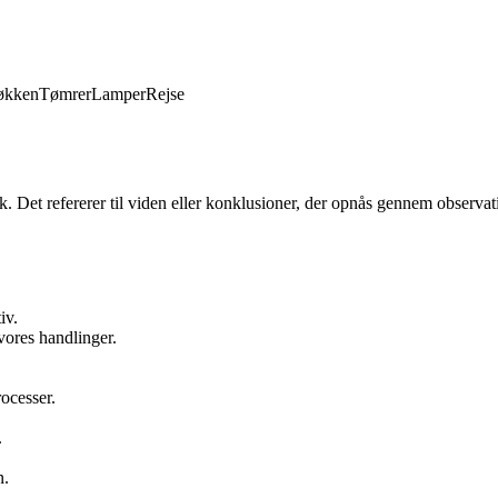
økken
Tømrer
Lamper
Rejse
. Det refererer til viden eller konklusioner, der opnås gennem observatio
iv.
vores handlinger.
rocesser.
.
n.