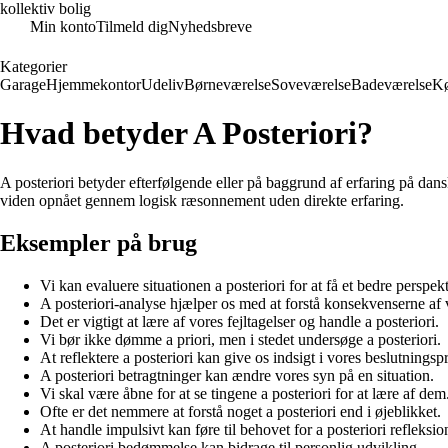
kollektiv bolig
Min konto
Tilmeld dig
Nyhedsbreve
Kategorier
Garage
Hjemmekontor
Udeliv
Børneværelse
Soveværelse
Badeværelse
K
Hvad betyder A Posteriori?
A posteriori betyder efterfølgende eller på baggrund af erfaring på dansk
viden opnået gennem logisk ræsonnement uden direkte erfaring.
Eksempler på brug
Vi kan evaluere situationen a posteriori for at få et bedre perspekt
A posteriori-analyse hjælper os med at forstå konsekvenserne af 
Det er vigtigt at lære af vores fejltagelser og handle a posteriori.
Vi bør ikke dømme a priori, men i stedet undersøge a posteriori.
At reflektere a posteriori kan give os indsigt i vores beslutningsp
A posteriori betragtninger kan ændre vores syn på en situation.
Vi skal være åbne for at se tingene a posteriori for at lære af dem
Ofte er det nemmere at forstå noget a posteriori end i øjeblikket.
At handle impulsivt kan føre til behovet for a posteriori refleksio
A posteriori bedømmelse kan bidrage til personlig udvikling.