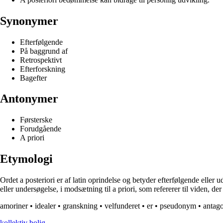
Synonymer
Efterfølgende
På baggrund af
Retrospektivt
Efterforskning
Bagefter
Antonymer
Førsterske
Forudgående
A priori
Etymologi
Ordet a posteriori er af latin oprindelse og betyder efterfølgende eller 
eller undersøgelse, i modsætning til a priori, som refererer til viden,
amoriner
•
idealer
•
granskning
•
velfunderet
•
er
•
pseudonym
•
antag
kollektiv bolig