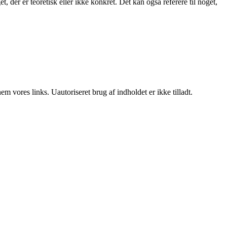
t, der er teoretisk eller ikke konkret. Det kan også referere til noget,
 vores links. Uautoriseret brug af indholdet er ikke tilladt.