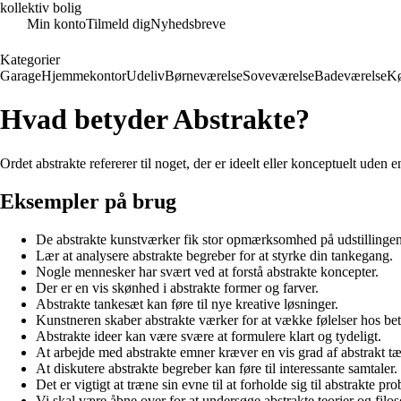
kollektiv bolig
Min konto
Tilmeld dig
Nyhedsbreve
Kategorier
Garage
Hjemmekontor
Udeliv
Børneværelse
Soveværelse
Badeværelse
K
Hvad betyder Abstrakte?
Ordet abstrakte refererer til noget, der er ideelt eller konceptuelt uden
Eksempler på brug
De abstrakte kunstværker fik stor opmærksomhed på udstillingen
Lær at analysere abstrakte begreber for at styrke din tankegang.
Nogle mennesker har svært ved at forstå abstrakte koncepter.
Der er en vis skønhed i abstrakte former og farver.
Abstrakte tankesæt kan føre til nye kreative løsninger.
Kunstneren skaber abstrakte værker for at vække følelser hos bet
Abstrakte ideer kan være svære at formulere klart og tydeligt.
At arbejde med abstrakte emner kræver en vis grad af abstrakt t
At diskutere abstrakte begreber kan føre til interessante samtaler.
Det er vigtigt at træne sin evne til at forholde sig til abstrakte pro
Vi skal være åbne over for at undersøge abstrakte teorier og filoso