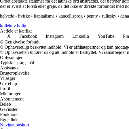
Ordet abstrakte stammer fra det latinske ord abstractus, der betyder udtru
der er svært at forstå eller greje, da det ikke er direkte forbundet med no
helvede
•
hviske
•
kapitalisme
•
kancellisprog
•
penny
•
rullesky
•
dena
kollektiv bolig
At dele er kærligt
X
Facebook
Instagram
LinkedIn
YouTube
Pin
© Gengivelse forbudt.
© Ophavsretligt beskyttet indhold. Vi er affiliatepartner og kan modtag
© Ophavsretten tilhører os og alt indhold er beskyttet. Vi samarbejder 
Oplysninger
Typiske spørgsmål
Assistance
Brugeroplevelse
Vi søger
Giv et tip
Profil
Min bruger
Abonnement
Beløb
Gevinster
Funktioner
Egne links
Navigationskort