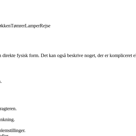
økken
Tømrer
Lamper
Rejse
 en direkte fysisk form. Det kan også beskrive noget, der er kompliceret e
.
ragteren.
ænkning.
blemstillinger.
fier.