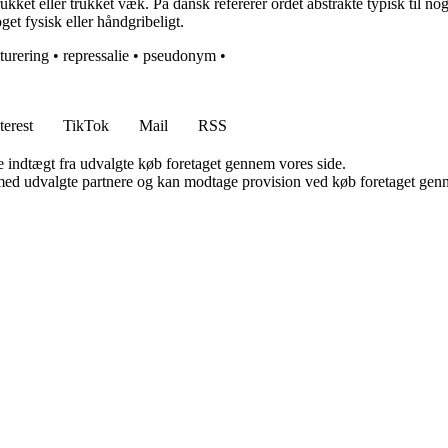
kket eller trukket væk. På dansk refererer ordet abstrakte typisk til noge
get fysisk eller håndgribeligt.
turering
•
repressalie
•
pseudonym
•
terest
TikTok
Mail
RSS
e indtægt fra udvalgte køb foretaget gennem vores side.
med udvalgte partnere og kan modtage provision ved køb foretaget gennem