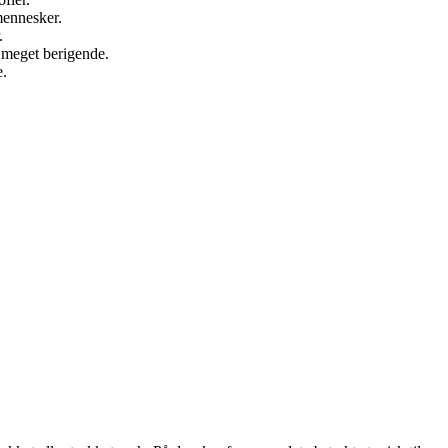
mennesker.
.
 meget berigende.
e.