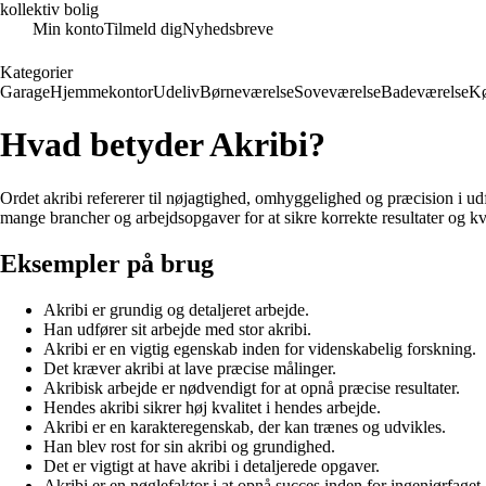
kollektiv bolig
Min konto
Tilmeld dig
Nyhedsbreve
Kategorier
Garage
Hjemmekontor
Udeliv
Børneværelse
Soveværelse
Badeværelse
K
Hvad betyder Akribi?
Ordet akribi refererer til nøjagtighed, omhyggelighed og præcision i udf
mange brancher og arbejdsopgaver for at sikre korrekte resultater og kva
Eksempler på brug
Akribi er grundig og detaljeret arbejde.
Han udfører sit arbejde med stor akribi.
Akribi er en vigtig egenskab inden for videnskabelig forskning.
Det kræver akribi at lave præcise målinger.
Akribisk arbejde er nødvendigt for at opnå præcise resultater.
Hendes akribi sikrer høj kvalitet i hendes arbejde.
Akribi er en karakteregenskab, der kan trænes og udvikles.
Han blev rost for sin akribi og grundighed.
Det er vigtigt at have akribi i detaljerede opgaver.
Akribi er en nøglefaktor i at opnå succes inden for ingeniørfaget.