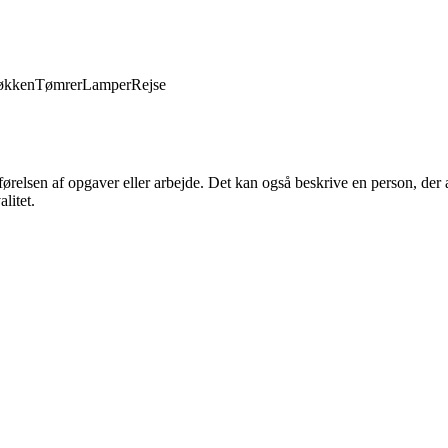
økken
Tømrer
Lamper
Rejse
ørelsen af opgaver eller arbejde. Det kan også beskrive en person, der a
litet.