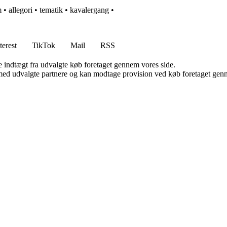
m
•
allegori
•
tematik
•
kavalergang
•
terest
TikTok
Mail
RSS
e indtægt fra udvalgte køb foretaget gennem vores side.
med udvalgte partnere og kan modtage provision ved køb foretaget gennem