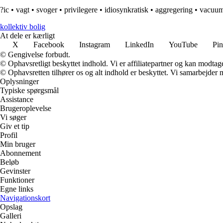
?ic
•
vagt
•
svoger
•
privilegere
•
idiosynkratisk
•
aggregering
•
vacuu
kollektiv bolig
At dele er kærligt
X
Facebook
Instagram
LinkedIn
YouTube
Pin
© Gengivelse forbudt.
© Ophavsretligt beskyttet indhold. Vi er affiliatepartner og kan modtag
© Ophavsretten tilhører os og alt indhold er beskyttet. Vi samarbejder 
Oplysninger
Typiske spørgsmål
Assistance
Brugeroplevelse
Vi søger
Giv et tip
Profil
Min bruger
Abonnement
Beløb
Gevinster
Funktioner
Egne links
Navigationskort
Opslag
Galleri