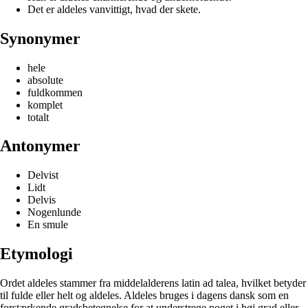
Det er aldeles vanvittigt, hvad der skete.
Synonymer
hele
absolute
fuldkommen
komplet
totalt
Antonymer
Delvist
Lidt
Delvis
Nogenlunde
En smule
Etymologi
Ordet aldeles stammer fra middelalderens latin ad talea, hvilket betyder
til fulde eller helt og aldeles. Aldeles bruges i dagens dansk som en
forstærkende gradsbetegnelse for at understrege noget i høj grad eller