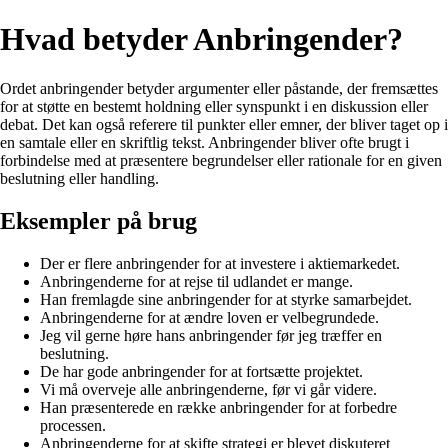
Hvad betyder Anbringender?
Ordet anbringender betyder argumenter eller påstande, der fremsættes
for at støtte en bestemt holdning eller synspunkt i en diskussion eller
debat. Det kan også referere til punkter eller emner, der bliver taget op i
en samtale eller en skriftlig tekst. Anbringender bliver ofte brugt i
forbindelse med at præsentere begrundelser eller rationale for en given
beslutning eller handling.
Eksempler på brug
Der er flere anbringender for at investere i aktiemarkedet.
Anbringenderne for at rejse til udlandet er mange.
Han fremlagde sine anbringender for at styrke samarbejdet.
Anbringenderne for at ændre loven er velbegrundede.
Jeg vil gerne høre hans anbringender før jeg træffer en
beslutning.
De har gode anbringender for at fortsætte projektet.
Vi må overveje alle anbringenderne, før vi går videre.
Han præsenterede en række anbringender for at forbedre
processen.
Anbringenderne for at skifte strategi er blevet diskuteret