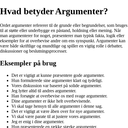
Hvad betyder Argumenter?
Ordet argumenter refererer til de grunde eller begrundelser, som bruges
til at støtte eller underbygge en påstand, holdning eller mening. Når
man argumenterer for noget, præsenterer man typisk fakta, logik eller
eksempler for at overbevise andre om ens synspunkt. Argumenter kan
være både skriftlige og mundtlige og spiller en vigtig rolle i debatter,
diskussioner og beslutningsprocesser.
Eksempler på brug
Det er vigtigt at kunne præsentere gode argumenter.
Hun formulerede sine argumenter klart og tydeligt.
Vores diskussion var baseret på solide argumenter.
Jeg lytter altid til andres argumenter.
Han forsøgte at overbevise os med svage argumenter.
Dine argumenter er ikke helt overbevisende.
Vi skal tage hensyn til alle argumenter i denne sag.
Det er vigtigt at være åben over for nye argumenter.
Vi skal være parate til at justere vores argumenter.
Jeg er enig i dine argumenter.
Hun præsenterede en række stærke argumenter.