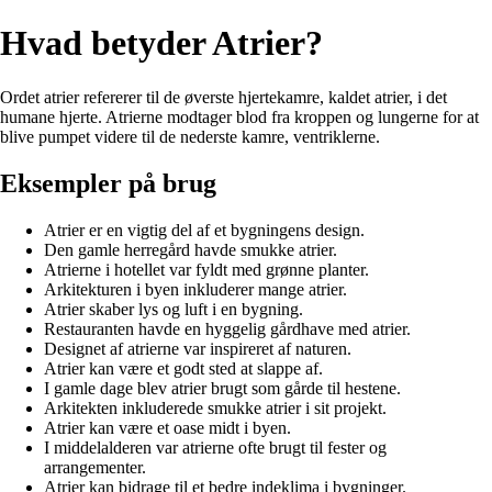
Hvad betyder Atrier?
Ordet atrier refererer til de øverste hjertekamre, kaldet atrier, i det
humane hjerte. Atrierne modtager blod fra kroppen og lungerne for at
blive pumpet videre til de nederste kamre, ventriklerne.
Eksempler på brug
Atrier er en vigtig del af et bygningens design.
Den gamle herregård havde smukke atrier.
Atrierne i hotellet var fyldt med grønne planter.
Arkitekturen i byen inkluderer mange atrier.
Atrier skaber lys og luft i en bygning.
Restauranten havde en hyggelig gårdhave med atrier.
Designet af atrierne var inspireret af naturen.
Atrier kan være et godt sted at slappe af.
I gamle dage blev atrier brugt som gårde til hestene.
Arkitekten inkluderede smukke atrier i sit projekt.
Atrier kan være et oase midt i byen.
I middelalderen var atrierne ofte brugt til fester og
arrangementer.
Atrier kan bidrage til et bedre indeklima i bygninger.