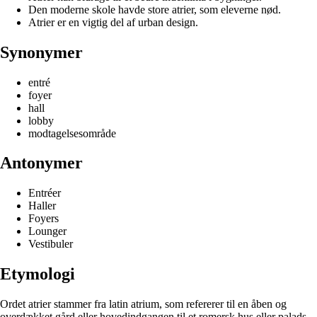
Den moderne skole havde store atrier, som eleverne nød.
Atrier er en vigtig del af urban design.
Synonymer
entré
foyer
hall
lobby
modtagelsesområde
Antonymer
Entréer
Haller
Foyers
Lounger
Vestibuler
Etymologi
Ordet atrier stammer fra latin atrium, som refererer til en åben og
overdækket gård eller hovedindgangen til et romersk hus eller palads.