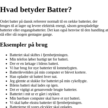
Hvad betyder Batter?
Ordet batter på dansk refererer normalt til en række batterier, der
bruges til at lagre og levere elektrisk energi, såsom genopladelige
batterier eller engangsbatterier. Det kan også henvise til den handling at
slå eller slå nogen gentagne gange.
Eksempler på brug
Batteriet skal skiftes i fjernbetjeningen.
Min telefon løber hurtigt tør for batteri.
Der er en lækage i bilens batteri.
Vi har brug for nye batterier til lommelygten.
Batterilevetiden på min computer er blevet kortere.
Han oplader sit batteri hver nat.
Jeg glemte at slukke for batteriet på min cykellygte.
Bilens batteri skal lades op igen.
Det er vigtigt at genanvende brugte batterier.
Batteriet i mit ur er gået i stykker.
Min bærbare computer skal have et nyt batteri.
Vi skal købe ekstra batterier til fjernbetjeningen.
Batterierne til vores elcykler skal oplades.