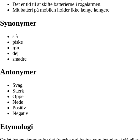
Det er tid til at skifte batterierne i røgalarmen.
Mit batteri på mobilen holder ikke længe længere.
Synonymer
slå
piske
røre
dej
smadre
Antonymer
Svag
Stærk
Oppe
Nede
Positiv
Negativ
Etymologi
Ordet batter stammer fra det franske ord battre, som betyder at slå eller