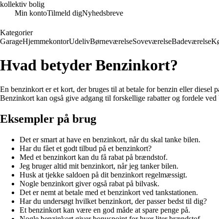
kollektiv bolig
Min konto
Tilmeld dig
Nyhedsbreve
Kategorier
Garage
Hjemmekontor
Udeliv
Børneværelse
Soveværelse
Badeværelse
K
Hvad betyder Benzinkort?
En benzinkort er et kort, der bruges til at betale for benzin eller dies
Benzinkort kan også give adgang til forskellige rabatter og fordele ve
Eksempler på brug
Det er smart at have en benzinkort, når du skal tanke bilen.
Har du fået et godt tilbud på et benzinkort?
Med et benzinkort kan du få rabat på brændstof.
Jeg bruger altid mit benzinkort, når jeg tanker bilen.
Husk at tjekke saldoen på dit benzinkort regelmæssigt.
Nogle benzinkort giver også rabat på bilvask.
Det er nemt at betale med et benzinkort ved tankstationen.
Har du undersøgt hvilket benzinkort, der passer bedst til dig?
Et benzinkort kan være en god måde at spare penge på.
Nogle benzinkort giver bonuspoint for hver liter brændstof.