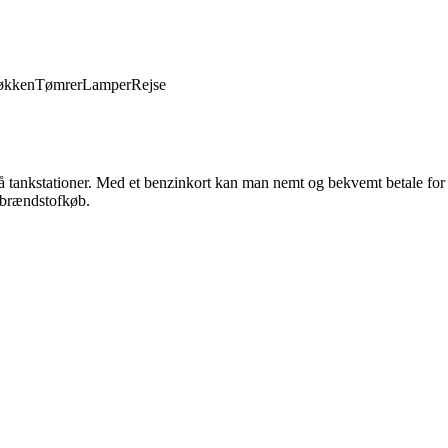
økken
Tømrer
Lamper
Rejse
el på tankstationer. Med et benzinkort kan man nemt og bekvemt betale for
d brændstofkøb.