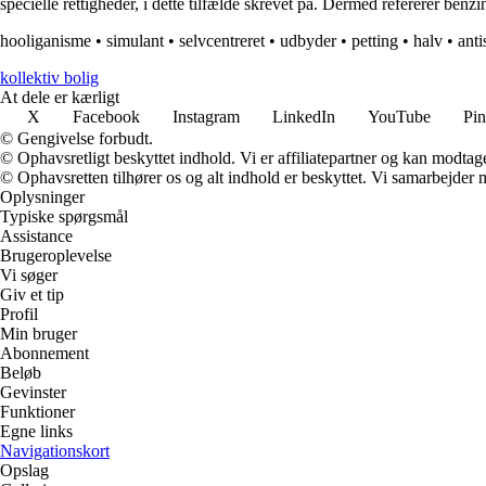
specielle rettigheder, i dette tilfælde skrevet på. Dermed refererer benzin
hooliganisme
•
simulant
•
selvcentreret
•
udbyder
•
petting
•
halv
•
anti
kollektiv bolig
At dele er kærligt
X
Facebook
Instagram
LinkedIn
YouTube
Pin
© Gengivelse forbudt.
© Ophavsretligt beskyttet indhold. Vi er affiliatepartner og kan modtag
© Ophavsretten tilhører os og alt indhold er beskyttet. Vi samarbejder 
Oplysninger
Typiske spørgsmål
Assistance
Brugeroplevelse
Vi søger
Giv et tip
Profil
Min bruger
Abonnement
Beløb
Gevinster
Funktioner
Egne links
Navigationskort
Opslag