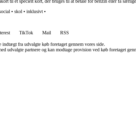
kort til et specielt kort, der bruges til at betale for benzin eller få særl
social
•
skol
•
inklusivt
•
terest
TikTok
Mail
RSS
e indtægt fra udvalgte køb foretaget gennem vores side.
med udvalgte partnere og kan modtage provision ved køb foretaget gennem