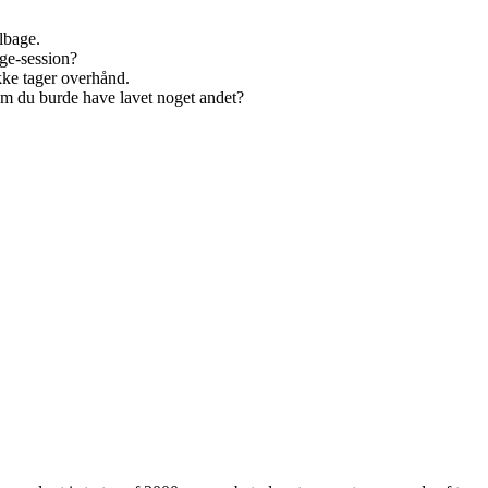
lbage.
nge-session?
kke tager overhånd.
om du burde have lavet noget andet?