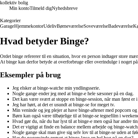
kollektiv bolig
Min konto
Tilmeld dig
Nyhedsbreve
Kategorier
Garage
Hjemmekontor
Udeliv
Børneværelse
Soveværelse
Badeværelse
K
Hvad betyder Binge?
Ordet binge refererer til en situation, hvor en person indtager store mæ
At binge kan derfor betyde at overforbruge eller overindulge i noget på
Eksempler på brug
Jeg elsker at binge-watche min yndlingsserie.
Nogle gange ender jeg med at binge-e hele sæsoner på en dag.
Det kan være svært at stoppe en binge-session, når man først er i
Jeg har hørt, at det er usundt at binge-se for meget tv.
Min veninde og jeg plejer at have binge-aftener med popcorn og 
Børn kan også være tilbøjelige til at binge-se tegnefilm i weeken
Hvad gør du, når du har lyst til at binge-e men også har andre tin
Det er vigtigt at finde en balance mellem arbejde og binge-watch
Nogle gange skal man give sig selv lov til at binge-se uden at føl
Har du nogensinde prøvet at binge-læse en hel bog på en dag?