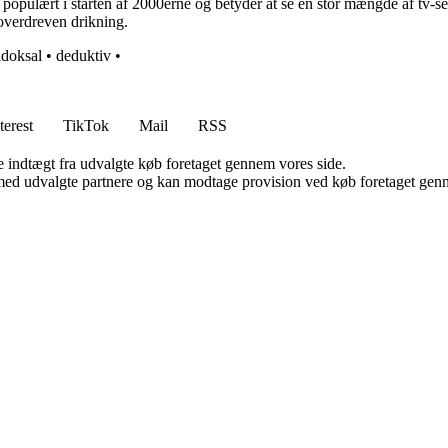
pulært i starten af 2000erne og betyder at se en stor mængde af tv-serie
 overdreven drikning.
adoksal
•
deduktiv
•
terest
TikTok
Mail
RSS
e indtægt fra udvalgte køb foretaget gennem vores side.
med udvalgte partnere og kan modtage provision ved køb foretaget gennem