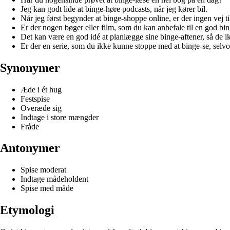
Jeg kan godt lide at binge-høre podcasts, når jeg kører bil.
Når jeg først begynder at binge-shoppe online, er der ingen vej ti
Er der nogen bøger eller film, som du kan anbefale til en god bi
Det kan være en god idé at planlægge sine binge-aftener, så de i
Er der en serie, som du ikke kunne stoppe med at binge-se, selv
Synonymer
Æde i ét hug
Festspise
Overæde sig
Indtage i store mængder
Fråde
Antonymer
Spise moderat
Indtage mådeholdent
Spise med måde
Etymologi