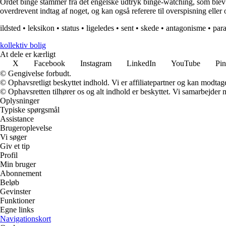
Ordet binge stammer fra det engelske udtryk binge-watching, som blev po
overdrevent indtag af noget, og kan også referere til overspisning eller
ildsted
•
leksikon
•
status
•
ligeledes
•
sent
•
skede
•
antagonisme
•
par
kollektiv bolig
At dele er kærligt
X
Facebook
Instagram
LinkedIn
YouTube
Pin
© Gengivelse forbudt.
© Ophavsretligt beskyttet indhold. Vi er affiliatepartner og kan modtag
© Ophavsretten tilhører os og alt indhold er beskyttet. Vi samarbejder 
Oplysninger
Typiske spørgsmål
Assistance
Brugeroplevelse
Vi søger
Giv et tip
Profil
Min bruger
Abonnement
Beløb
Gevinster
Funktioner
Egne links
Navigationskort