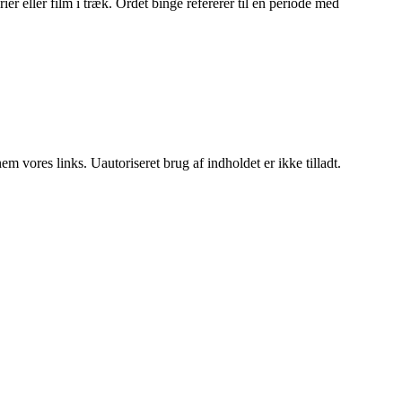
r eller film i træk. Ordet binge refererer til en periode med
 vores links. Uautoriseret brug af indholdet er ikke tilladt.