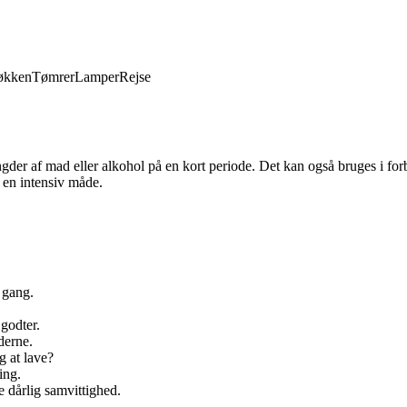
økken
Tømrer
Lamper
Rejse
ngder af mad eller alkohol på en kort periode. Det kan også bruges i forb
 en intensiv måde.
 gang.
godter.
derne.
g at lave?
ing.
e dårlig samvittighed.