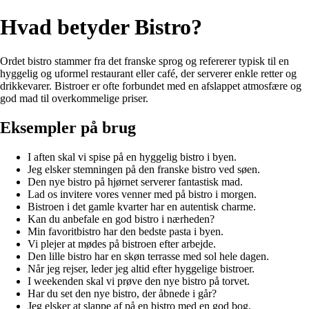
Hvad betyder Bistro?
Ordet bistro stammer fra det franske sprog og refererer typisk til en
hyggelig og uformel restaurant eller café, der serverer enkle retter og
drikkevarer. Bistroer er ofte forbundet med en afslappet atmosfære og
god mad til overkommelige priser.
Eksempler på brug
I aften skal vi spise på en hyggelig bistro i byen.
Jeg elsker stemningen på den franske bistro ved søen.
Den nye bistro på hjørnet serverer fantastisk mad.
Lad os invitere vores venner med på bistro i morgen.
Bistroen i det gamle kvarter har en autentisk charme.
Kan du anbefale en god bistro i nærheden?
Min favoritbistro har den bedste pasta i byen.
Vi plejer at mødes på bistroen efter arbejde.
Den lille bistro har en skøn terrasse med sol hele dagen.
Når jeg rejser, leder jeg altid efter hyggelige bistroer.
I weekenden skal vi prøve den nye bistro på torvet.
Har du set den nye bistro, der åbnede i går?
Jeg elsker at slappe af på en bistro med en god bog.