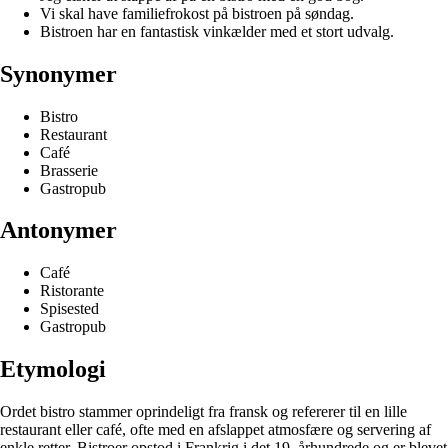
Vi skal have familiefrokost på bistroen på søndag.
Bistroen har en fantastisk vinkælder med et stort udvalg.
Synonymer
Bistro
Restaurant
Café
Brasserie
Gastropub
Antonymer
Café
Ristorante
Spisested
Gastropub
Etymologi
Ordet bistro stammer oprindeligt fra fransk og refererer til en lille
restaurant eller café, ofte med en afslappet atmosfære og servering af
enkle retter. Bistroer opstod i Frankrig i det 19. århundrede og er blevet