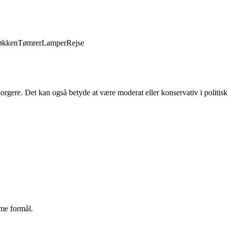
økken
Tømrer
Lamper
Rejse
borgere. Det kan også betyde at være moderat eller konservativ i politis
mme formål.