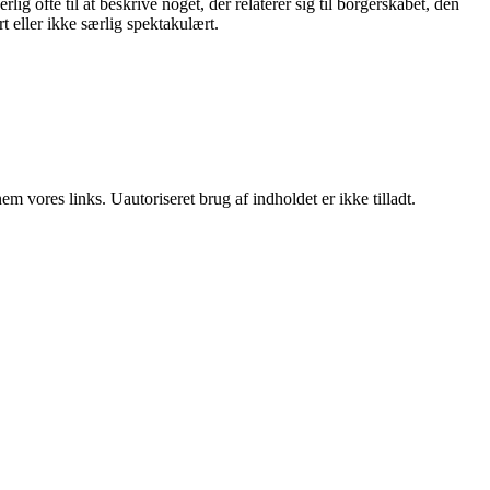
ig ofte til at beskrive noget, der relaterer sig til borgerskabet, den
t eller ikke særlig spektakulært.
 vores links. Uautoriseret brug af indholdet er ikke tilladt.