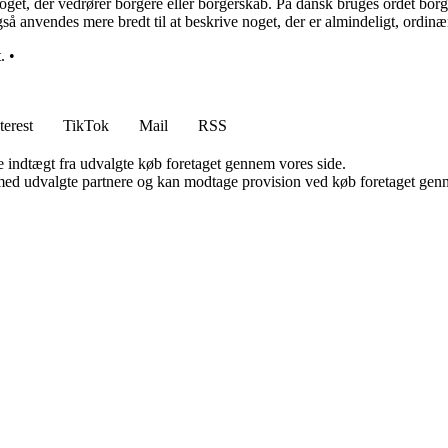
oget, der vedrører borgere eller borgerskab. På dansk bruges ordet borgerl
så anvendes mere bredt til at beskrive noget, der er almindeligt, ordinær
.
•
terest
TikTok
Mail
RSS
e indtægt fra udvalgte køb foretaget gennem vores side.
med udvalgte partnere og kan modtage provision ved køb foretaget gennem