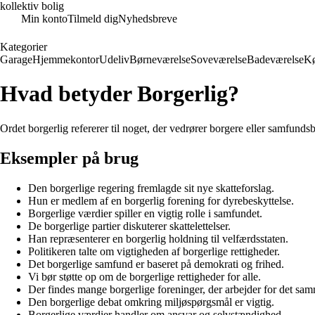
kollektiv bolig
Min konto
Tilmeld dig
Nyhedsbreve
Kategorier
Garage
Hjemmekontor
Udeliv
Børneværelse
Soveværelse
Badeværelse
K
Hvad betyder Borgerlig?
Ordet borgerlig refererer til noget, der vedrører borgere eller samfunds
Eksempler på brug
Den borgerlige regering fremlagde sit nye skatteforslag.
Hun er medlem af en borgerlig forening for dyrebeskyttelse.
Borgerlige værdier spiller en vigtig rolle i samfundet.
De borgerlige partier diskuterer skattelettelser.
Han repræsenterer en borgerlig holdning til velfærdsstaten.
Politikeren talte om vigtigheden af borgerlige rettigheder.
Det borgerlige samfund er baseret på demokrati og frihed.
Vi bør støtte op om de borgerlige rettigheder for alle.
Der findes mange borgerlige foreninger, der arbejder for det sa
Den borgerlige debat omkring miljøspørgsmål er vigtig.
Borgerlige værdier handler om ansvar og selvstændighed.