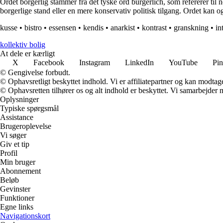
Ordet borgerlig stammer fra det tyske ord bürgerlich, som refererer til n
borgerlige stand eller en mere konservativ politisk tilgang. Ordet kan og
kusse
•
bistro
•
essensen
•
kendis
•
anarkist
•
kontrast
•
granskning
•
int
kollektiv bolig
At dele er kærligt
X
Facebook
Instagram
LinkedIn
YouTube
Pin
© Gengivelse forbudt.
© Ophavsretligt beskyttet indhold. Vi er affiliatepartner og kan modtag
© Ophavsretten tilhører os og alt indhold er beskyttet. Vi samarbejder 
Oplysninger
Typiske spørgsmål
Assistance
Brugeroplevelse
Vi søger
Giv et tip
Profil
Min bruger
Abonnement
Beløb
Gevinster
Funktioner
Egne links
Navigationskort