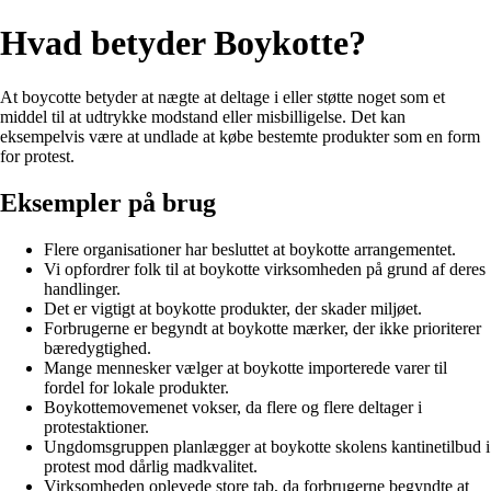
Hvad betyder Boykotte?
At boycotte betyder at nægte at deltage i eller støtte noget som et
middel til at udtrykke modstand eller misbilligelse. Det kan
eksempelvis være at undlade at købe bestemte produkter som en form
for protest.
Eksempler på brug
Flere organisationer har besluttet at boykotte arrangementet.
Vi opfordrer folk til at boykotte virksomheden på grund af deres
handlinger.
Det er vigtigt at boykotte produkter, der skader miljøet.
Forbrugerne er begyndt at boykotte mærker, der ikke prioriterer
bæredygtighed.
Mange mennesker vælger at boykotte importerede varer til
fordel for lokale produkter.
Boykottemovemenet vokser, da flere og flere deltager i
protestaktioner.
Ungdomsgruppen planlægger at boykotte skolens kantinetilbud i
protest mod dårlig madkvalitet.
Virksomheden oplevede store tab, da forbrugerne begyndte at