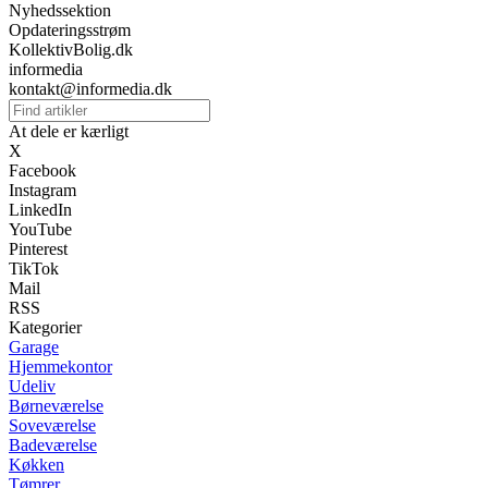
Nyhedssektion
Opdateringsstrøm
KollektivBolig.dk
informedia
kontakt@informedia.dk
At dele er kærligt
X
Facebook
Instagram
LinkedIn
YouTube
Pinterest
TikTok
Mail
RSS
Kategorier
Garage
Hjemmekontor
Udeliv
Børneværelse
Soveværelse
Badeværelse
Køkken
Tømrer