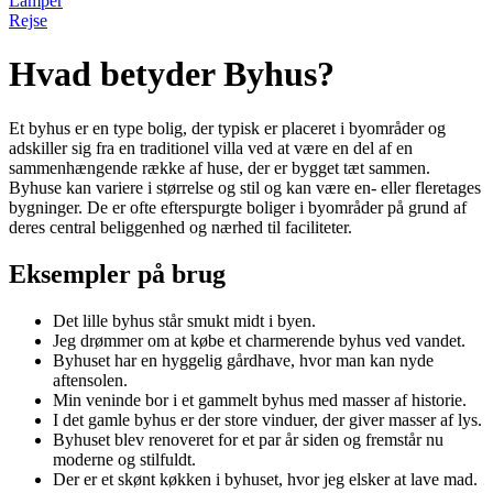
Lamper
Rejse
Hvad betyder Byhus?
Et byhus er en type bolig, der typisk er placeret i byområder og
adskiller sig fra en traditionel villa ved at være en del af en
sammenhængende række af huse, der er bygget tæt sammen.
Byhuse kan variere i størrelse og stil og kan være en- eller fleretages
bygninger. De er ofte efterspurgte boliger i byområder på grund af
deres central beliggenhed og nærhed til faciliteter.
Eksempler på brug
Det lille byhus står smukt midt i byen.
Jeg drømmer om at købe et charmerende byhus ved vandet.
Byhuset har en hyggelig gårdhave, hvor man kan nyde
aftensolen.
Min veninde bor i et gammelt byhus med masser af historie.
I det gamle byhus er der store vinduer, der giver masser af lys.
Byhuset blev renoveret for et par år siden og fremstår nu
moderne og stilfuldt.
Der er et skønt køkken i byhuset, hvor jeg elsker at lave mad.