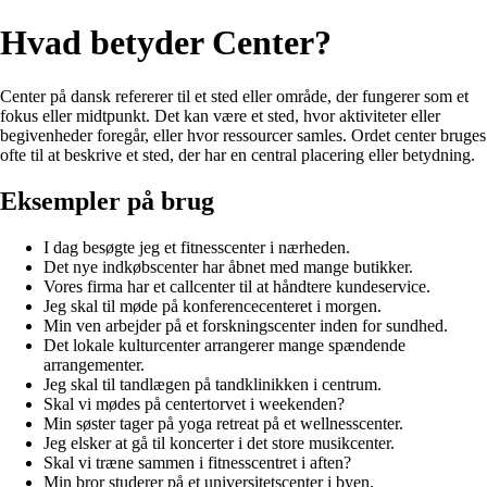
Hvad betyder Center?
Center på dansk refererer til et sted eller område, der fungerer som et
fokus eller midtpunkt. Det kan være et sted, hvor aktiviteter eller
begivenheder foregår, eller hvor ressourcer samles. Ordet center bruges
ofte til at beskrive et sted, der har en central placering eller betydning.
Eksempler på brug
I dag besøgte jeg et fitnesscenter i nærheden.
Det nye indkøbscenter har åbnet med mange butikker.
Vores firma har et callcenter til at håndtere kundeservice.
Jeg skal til møde på konferencecenteret i morgen.
Min ven arbejder på et forskningscenter inden for sundhed.
Det lokale kulturcenter arrangerer mange spændende
arrangementer.
Jeg skal til tandlægen på tandklinikken i centrum.
Skal vi mødes på centertorvet i weekenden?
Min søster tager på yoga retreat på et wellnesscenter.
Jeg elsker at gå til koncerter i det store musikcenter.
Skal vi træne sammen i fitnesscentret i aften?
Min bror studerer på et universitetscenter i byen.