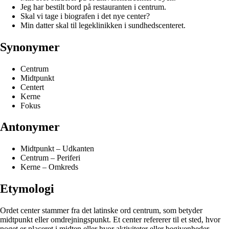
Jeg har bestilt bord på restauranten i centrum.
Skal vi tage i biografen i det nye center?
Min datter skal til legeklinikken i sundhedscenteret.
Synonymer
Centrum
Midtpunkt
Centert
Kerne
Fokus
Antonymer
Midtpunkt – Udkanten
Centrum – Periferi
Kerne – Omkreds
Etymologi
Ordet center stammer fra det latinske ord centrum, som betyder
midtpunkt eller omdrejningspunkt. Et center refererer til et sted, hvor
noget er placeret i midten eller hvor aktiviteter eller begivenheder