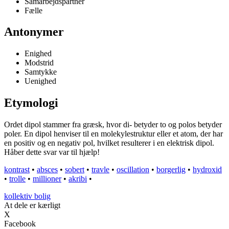
Samarbejdspartner
Fælle
Antonymer
Enighed
Modstrid
Samtykke
Uenighed
Etymologi
Ordet dipol stammer fra græsk, hvor di- betyder to og polos betyder
poler. En dipol henviser til en molekylestruktur eller et atom, der har
en positiv og en negativ pol, hvilket resulterer i en elektrisk dipol.
Håber dette svar var til hjælp!
kontrast
•
absces
•
sobert
•
travle
•
oscillation
•
borgerlig
•
hydroxid
•
trolle
•
millioner
•
akribi
•
kollektiv bolig
At dele er kærligt
X
Facebook