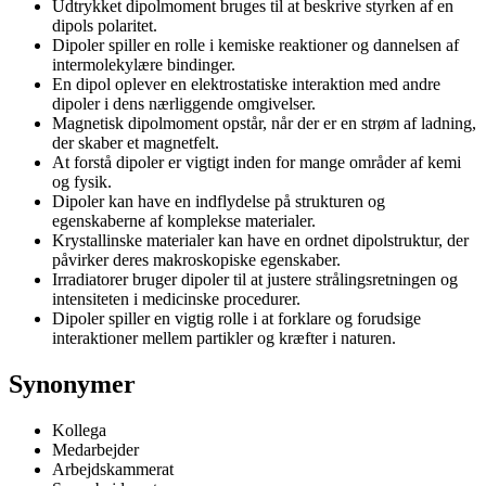
Udtrykket dipolmoment bruges til at beskrive styrken af en
dipols polaritet.
Dipoler spiller en rolle i kemiske reaktioner og dannelsen af
intermolekylære bindinger.
En dipol oplever en elektrostatiske interaktion med andre
dipoler i dens nærliggende omgivelser.
Magnetisk dipolmoment opstår, når der er en strøm af ladning,
der skaber et magnetfelt.
At forstå dipoler er vigtigt inden for mange områder af kemi
og fysik.
Dipoler kan have en indflydelse på strukturen og
egenskaberne af komplekse materialer.
Krystallinske materialer kan have en ordnet dipolstruktur, der
påvirker deres makroskopiske egenskaber.
Irradiatorer bruger dipoler til at justere strålingsretningen og
intensiteten i medicinske procedurer.
Dipoler spiller en vigtig rolle i at forklare og forudsige
interaktioner mellem partikler og kræfter i naturen.
Synonymer
Kollega
Medarbejder
Arbejdskammerat