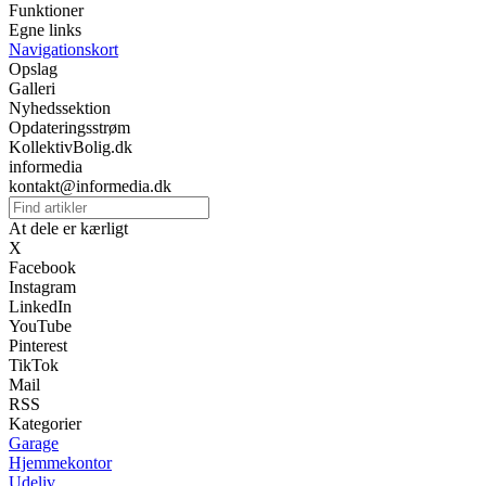
Funktioner
Egne links
Navigationskort
Opslag
Galleri
Nyhedssektion
Opdateringsstrøm
KollektivBolig.dk
informedia
kontakt@informedia.dk
At dele er kærligt
X
Facebook
Instagram
LinkedIn
YouTube
Pinterest
TikTok
Mail
RSS
Kategorier
Garage
Hjemmekontor
Udeliv