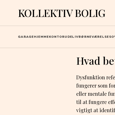
KOLLEKTIV BOLIG
GARAGE
HJEMMEKONTOR
UDELIV
BØRNEVÆRELSE
SO
Hvad be
Dysfunktion refer
fungerer som for
eller mentale fu
til at fungere ef
vigtigt at identi