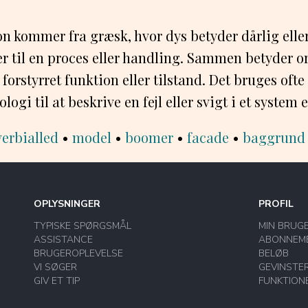
n kommer fra græsk, hvor dys betyder dårlig elle
er til en proces eller handling. Sammen betyder o
forstyrret funktion eller tilstand. Det bruges ofte
ogi til at beskrive en fejl eller svigt i et system e
erbialled
•
model
•
boomer
•
facade
•
baggrund
OPLYSNINGER
PROFIL
TYPISKE SPØRGSMÅL
MIN BRUG
ASSISTANCE
ABONNEM
BRUGEROPLEVELSE
BELØB
VI SØGER
GEVINSTE
GIV ET TIP
FUNKTION