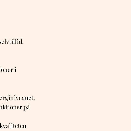
lvtillid.
ioner i
nerginiveauet.
unktioner på
kvaliteten