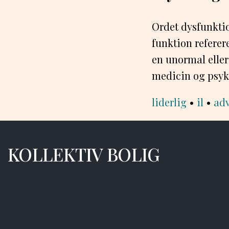
Ordet dysfunktio
funktion referer
en unormal eller 
medicin og psykol
liderlig
•
il
•
adv
KOLLEKTIV BOLIG