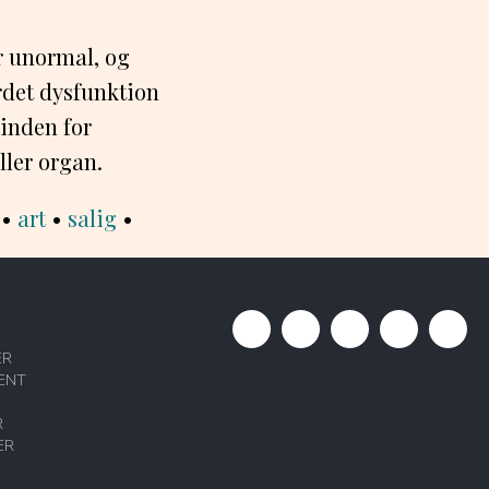
r unormal, og
rdet dysfunktion
 inden for
ller organ.
•
art
•
salig
•
ER
ENT
R
ER