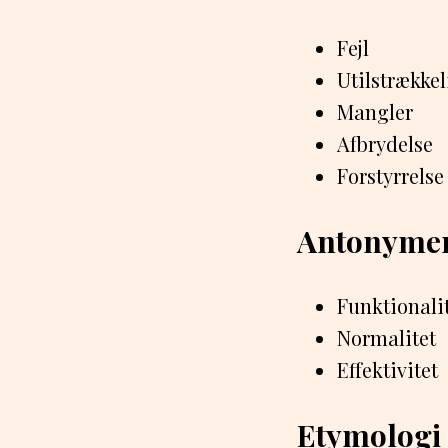
Fejl
Utilstrække
Mangler
Afbrydelse
Forstyrrelse
Antonyme
Funktionali
Normalitet
Effektivitet
Etymologi