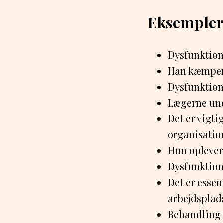
Eksempler
Dysfunktione
Han kæmper 
Dysfunktion
Lægerne und
Det er vigti
organisatio
Hun oplever
Dysfunktion 
Det er essen
arbejdsplad
Behandling 