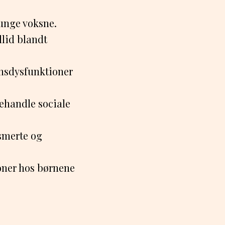
 unge voksne.
llid blandt
onsdysfunktioner
behandle sociale
smerte og
ioner hos børnene