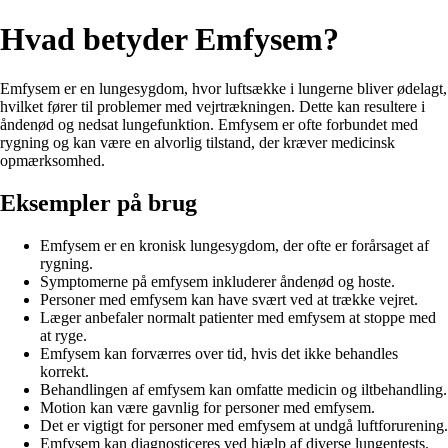
Hvad betyder Emfysem?
Emfysem er en lungesygdom, hvor luftsække i lungerne bliver ødelagt,
hvilket fører til problemer med vejrtrækningen. Dette kan resultere i
åndenød og nedsat lungefunktion. Emfysem er ofte forbundet med
rygning og kan være en alvorlig tilstand, der kræver medicinsk
opmærksomhed.
Eksempler på brug
Emfysem er en kronisk lungesygdom, der ofte er forårsaget af
rygning.
Symptomerne på emfysem inkluderer åndenød og hoste.
Personer med emfysem kan have svært ved at trække vejret.
Læger anbefaler normalt patienter med emfysem at stoppe med
at ryge.
Emfysem kan forværres over tid, hvis det ikke behandles
korrekt.
Behandlingen af emfysem kan omfatte medicin og iltbehandling.
Motion kan være gavnlig for personer med emfysem.
Det er vigtigt for personer med emfysem at undgå luftforurening.
Emfysem kan diagnosticeres ved hjælp af diverse lungentests.