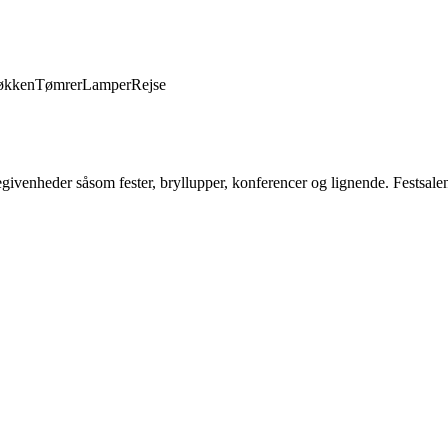
økken
Tømrer
Lamper
Rejse
 begivenheder såsom fester, bryllupper, konferencer og lignende. Festsale