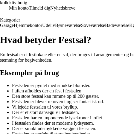
kollektiv bolig
Min konto
Tilmeld dig
Nyhedsbreve
Kategorier
Garage
Hjemmekontor
Udeliv
Børneværelse
Soveværelse
Badeværelse
K
Hvad betyder Festsal?
En festsal er et festlokale eller en sal, der bruges til arrangementer og
stemning for begivenheden.
Eksempler på brug
Festsalen er pyntet med smukke blomster.
I aften afholdes der en fest i festsalen.
Den store festsal kan rumme op til 200 gæster.
Festsalen er blevet renoveret og ser fantastisk ud.
Vi lejede festsalen til vores bryllup.
Der er et stort dansegulv i festsalen.
Festsalen har en imponerende lysekroner i loftet.
I festsalen findes der et moderne lydsystem.
Der er smukt udsmykkede vægge i festsalen.
Festsalen er perfekt til store begivenheder.