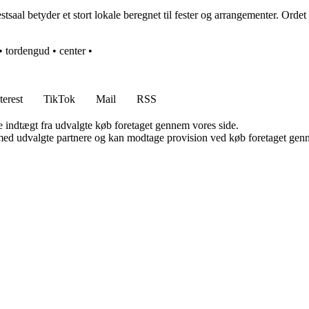
aal betyder et stort lokale beregnet til fester og arrangementer. Ordet fes
•
tordengud
•
center
•
terest
TikTok
Mail
RSS
e indtægt fra udvalgte køb foretaget gennem vores side.
med udvalgte partnere og kan modtage provision ved køb foretaget gennem