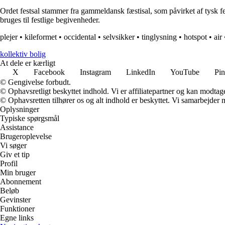
Ordet festsal stammer fra gammeldansk fæstisal, som påvirket af tysk fests
bruges til festlige begivenheder.
plejer
•
kileformet
•
occidental
•
selvsikker
•
tinglysning
•
hotspot
•
air
kollektiv bolig
At dele er kærligt
X
Facebook
Instagram
LinkedIn
YouTube
Pin
© Gengivelse forbudt.
© Ophavsretligt beskyttet indhold. Vi er affiliatepartner og kan modtag
© Ophavsretten tilhører os og alt indhold er beskyttet. Vi samarbejder 
Oplysninger
Typiske spørgsmål
Assistance
Brugeroplevelse
Vi søger
Giv et tip
Profil
Min bruger
Abonnement
Beløb
Gevinster
Funktioner
Egne links