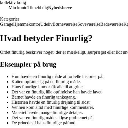
kollektiv bolig
Min konto
Tilmeld dig
Nyhedsbreve
Kategorier
Garage
Hjemmekontor
Udeliv
Børneværelse
Soveværelse
Badeværelse
K
Hvad betyder Finurlig?
Ordet finurlig beskriver noget, der er mærkeligt, særpræget eller lidt u
Eksempler på brug
Hun havde en finurlig måde at fortælle historier på.
Katten opførte sig på en finurlig måde.
Hans finurlige humor fik alle til at grine.
Det var en finurlig lille opfindelse han havde lavet.
Barnet havde en finurlig tankegang.
Historien havde en finurlig drejning til sidst.
Vennen kom altid med finurlige kommentarer.
Maleriet havde mange finurlige detaljer.
Det var en finurlig måde at løse problemet på.
De grinede af hans finurlige påfund.