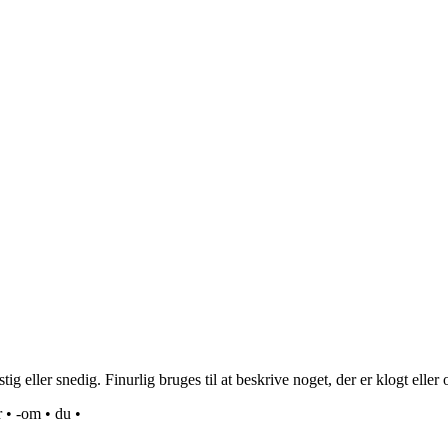
g eller snedig. Finurlig bruges til at beskrive noget, der er klogt eller
r
•
-om
•
du
•