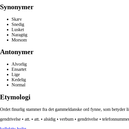
Synonymer
Skæv
Snedig
Lusket
Naragtig
Morsom
Antonymer
Alvorlig
Ensartet
Lige
Kedelig
Normal
Etymologi
Ordet finurlig stammer fra det gammeldanske ord fynne, som betyder listi
gendrivelse
•
att.
•
att.
•
alsidig
•
verbum
•
gendrivelse
•
telefonnumme
kollektiv bolig