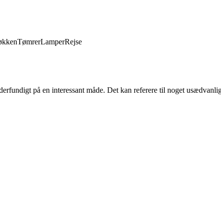
økken
Tømrer
Lamper
Rejse
nderfundigt på en interessant måde. Det kan referere til noget usædvanli