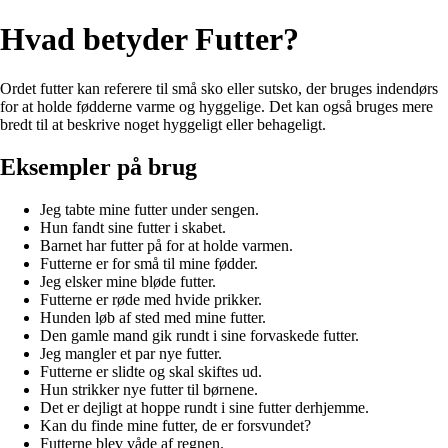
Hvad betyder Futter?
Ordet futter kan referere til små sko eller sutsko, der bruges indendørs
for at holde fødderne varme og hyggelige. Det kan også bruges mere
bredt til at beskrive noget hyggeligt eller behageligt.
Eksempler på brug
Jeg tabte mine futter under sengen.
Hun fandt sine futter i skabet.
Barnet har futter på for at holde varmen.
Futterne er for små til mine fødder.
Jeg elsker mine bløde futter.
Futterne er røde med hvide prikker.
Hunden løb af sted med mine futter.
Den gamle mand gik rundt i sine forvaskede futter.
Jeg mangler et par nye futter.
Futterne er slidte og skal skiftes ud.
Hun strikker nye futter til børnene.
Det er dejligt at hoppe rundt i sine futter derhjemme.
Kan du finde mine futter, de er forsvundet?
Futterne blev våde af regnen.