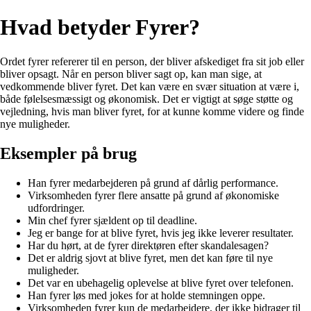
Hvad betyder Fyrer?
Ordet fyrer refererer til en person, der bliver afskediget fra sit job eller
bliver opsagt. Når en person bliver sagt op, kan man sige, at
vedkommende bliver fyret. Det kan være en svær situation at være i,
både følelsesmæssigt og økonomisk. Det er vigtigt at søge støtte og
vejledning, hvis man bliver fyret, for at kunne komme videre og finde
nye muligheder.
Eksempler på brug
Han fyrer medarbejderen på grund af dårlig performance.
Virksomheden fyrer flere ansatte på grund af økonomiske
udfordringer.
Min chef fyrer sjældent op til deadline.
Jeg er bange for at blive fyret, hvis jeg ikke leverer resultater.
Har du hørt, at de fyrer direktøren efter skandalesagen?
Det er aldrig sjovt at blive fyret, men det kan føre til nye
muligheder.
Det var en ubehagelig oplevelse at blive fyret over telefonen.
Han fyrer løs med jokes for at holde stemningen oppe.
Virksomheden fyrer kun de medarbejdere, der ikke bidrager til