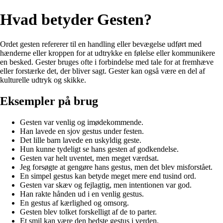
Hvad betyder Gesten?
Ordet gesten refererer til en handling eller bevægelse udført med
hænderne eller kroppen for at udtrykke en følelse eller kommunikere
en besked. Gester bruges ofte i forbindelse med tale for at fremhæve
eller forstærke det, der bliver sagt. Gester kan også være en del af
kulturelle udtryk og skikke.
Eksempler på brug
Gesten var venlig og imødekommende.
Han lavede en sjov gestus under festen.
Det lille barn lavede en uskyldig geste.
Hun kunne tydeligt se hans gesten af godkendelse.
Gesten var helt uventet, men meget værdsat.
Jeg forsøgte at gengøre hans gestus, men det blev misforstået.
En simpel gestus kan betyde meget mere end tusind ord.
Gesten var skæv og fejlagtig, men intentionen var god.
Han rakte hånden ud i en venlig gestus.
En gestus af kærlighed og omsorg.
Gesten blev tolket forskelligt af de to parter.
Et smil kan være den bedste gestus i verden.