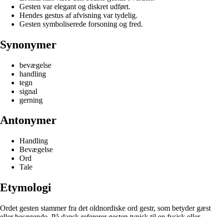
Gesten var elegant og diskret udført.
Hendes gestus af afvisning var tydelig.
Gesten symboliserede forsoning og fred.
Synonymer
bevægelse
handling
tegn
signal
gerning
Antonymer
Handling
Bevægelse
Ord
Tale
Etymologi
Ordet gesten stammer fra det oldnordiske ord gestr, som betyder gæst
eller besøgende. På dansk refererer gesten typisk til en fysisk eller