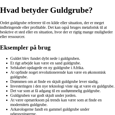
Hvad betyder Guldgrube?
Ordet guldgrube refererer til en kilde eller situation, der er meget
indbringende eller profitable. Det kan også bruges metaforisk til at
beskrive et sted eller en situation, hvor der er rigtig mange muligheder
eller ressourcer.
Eksempler på brug
Guldet blev fundet dybt nede i guldgruben.
Et rigt arbejde kan være en sand guldgrube.
Selskabet opdagede en ny guldgrube i Afrika.
At opfinde noget revolutionerende kan være en økonomisk
guldgrube.
Drømmen om at finde en skjult guldgrube lever stadig.
Investeringen i den nye teknologi viste sig at være en guldgrube.
Det var som at få adgang til en uudtømmelig guldgrube.
Guldgruben var godt skjult under jorden.
At være opmærksom på trends kan være som at finde en
modernitets guldgrube.
Arkæologerne fandt en gammel guldgrube under
udgravningerne.