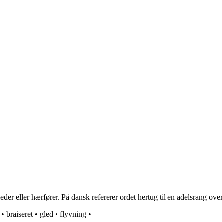
r eller hærfører. På dansk refererer ordet hertug til en adelsrang over 
•
braiseret
•
gled
•
flyvning
•