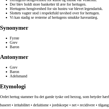
Der blev holdt store banketter til ære for hertugen.
Hertugens hengivenhed for sin hustru var blevet legendarisk.
Slottets vagter stod i respektfuld tavshed over for hertugen.
Vi kan stadig se resterne af hertugens smukke haveanlæg.
Synonymer
Fyrste
Grev
Baron
Antonymer
Grev
Baron
Adelsmand
Etymologi
Ordet hertug stammer fra det gamle tyske ord herzog, som betyder hærlede
baseret
•
irritabilitet
•
defaitisme
•
jordskorpe
•
net
•
recidivere
•
tilgang