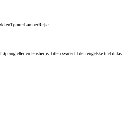
økken
Tømrer
Lamper
Rejse
høj rang eller en lensherre. Titlen svarer til den engelske titel duke.