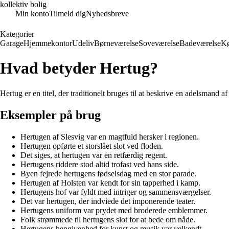
kollektiv bolig
Min konto
Tilmeld dig
Nyhedsbreve
Kategorier
Garage
Hjemmekontor
Udeliv
Børneværelse
Soveværelse
Badeværelse
K
Hvad betyder Hertug?
Hertug er en titel, der traditionelt bruges til at beskrive en adelsmand af 
Eksempler på brug
Hertugen af ​​Slesvig var en magtfuld hersker i regionen.
Hertugen opførte et storslået slot ved floden.
Det siges, at hertugen var en retfærdig regent.
Hertugens riddere stod altid trofast ved hans side.
Byen fejrede hertugens fødselsdag med en stor parade.
Hertugen af ​​Holsten var kendt for sin tapperhed i kamp.
Hertugens hof var fyldt med intriger og sammensværgelser.
Det var hertugen, der indviede det imponerende teater.
Hertugens uniform var prydet med broderede emblemmer.
Folk strømmede til hertugens slot for at bede om nåde.
Hertugens hengivenhed for kunst og musik var velkendt.