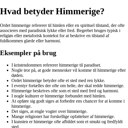
Hvad betyder Himmerige?
Ordet himmerige refererer til himlen eller en spirituel tilstand, der ofte
associeres med paradisisk lykke eller fred. Begrebet bruges typisk i
religiøs eller metaforisk kontekst for at beskrive en tilstand af
fuldkommen glæde eller harmoni.
Eksempler på brug
I kristendommen refererer himmerige til paradiset.
Nogle tror på, at gode mennesker vil komme til himmerige efter
døden.
Ordet himmerige betyder ofte et sted med ren lykke.
I eventyr fortælles der ofte om helte, der skal redde himmerige.
Himmerige beskrives ofte som et sted med fred og harmoni.
I nogle kulturer er himmerige forbundet med himlen.
At opføre sig godt siges at forbedre ens chancer for at komme i
himmerige.
Det siges, at engle vogter over himmerige.
Mange religioner har forskellige opfattelser af himmerige.
I kunsten er himmerige ofte afbildet som et smukt og fredfyldt
sted.