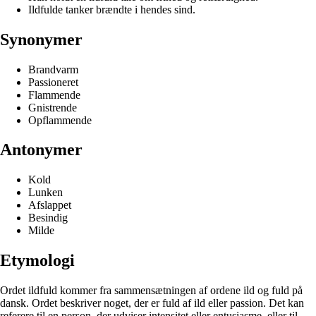
Ildfulde tanker brændte i hendes sind.
Synonymer
Brandvarm
Passioneret
Flammende
Gnistrende
Opflammende
Antonymer
Kold
Lunken
Afslappet
Besindig
Milde
Etymologi
Ordet ildfuld kommer fra sammensætningen af ordene ild og fuld på
dansk. Ordet beskriver noget, der er fuld af ild eller passion. Det kan
referere til en person, der udviser intensitet eller entusiasme, eller til