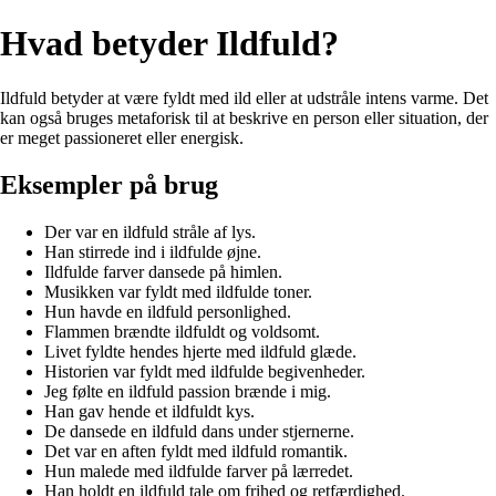
Hvad betyder Ildfuld?
Ildfuld betyder at være fyldt med ild eller at udstråle intens varme. Det
kan også bruges metaforisk til at beskrive en person eller situation, der
er meget passioneret eller energisk.
Eksempler på brug
Der var en ildfuld stråle af lys.
Han stirrede ind i ildfulde øjne.
Ildfulde farver dansede på himlen.
Musikken var fyldt med ildfulde toner.
Hun havde en ildfuld personlighed.
Flammen brændte ildfuldt og voldsomt.
Livet fyldte hendes hjerte med ildfuld glæde.
Historien var fyldt med ildfulde begivenheder.
Jeg følte en ildfuld passion brænde i mig.
Han gav hende et ildfuldt kys.
De dansede en ildfuld dans under stjernerne.
Det var en aften fyldt med ildfuld romantik.
Hun malede med ildfulde farver på lærredet.
Han holdt en ildfuld tale om frihed og retfærdighed.