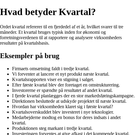
Hvad betyder Kvartal?
Ordet kvartal refererer til en fjerdedel af et år, hvilket svarer til tre
måneder. Et kvartal bruges typisk inden for økonomi og
forretningsverdenen til at rapportere og analysere virksomheders
resultater på kvartalsbasis.
Eksempler på brug
Firmaets omsætning faldt i tredje kvartal.
Vi forventer at lancere et nyt produkt næste kvartal.
Kvartalsrapporten viser en stigning i salget.
Efter første kvartal blev der foretaget en omstrukturering.
Investorerne er spændte på resultatet af andet kvartal.
I fjerde kvartal planlægges der en stor markedsføringskampagne.
Direktionen besluttede at udskyde projektet til næste kvartal.
Hvordan har virksomheden klaret sig i første kvartal?
Kvartalsoverskuddet blev investeret i nye teknologier.
Medarbejderne modtog en bonus for deres indsats i andet
kvartal.
Produktionen steg markant i tredje kvartal.
Investeringen forventes at give afkast i det kommende kvartal.