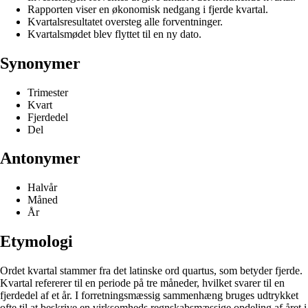
Rapporten viser en økonomisk nedgang i fjerde kvartal.
Kvartalsresultatet oversteg alle forventninger.
Kvartalsmødet blev flyttet til en ny dato.
Synonymer
Trimester
Kvart
Fjerdedel
Del
Antonymer
Halvår
Måned
År
Etymologi
Ordet kvartal stammer fra det latinske ord quartus, som betyder fjerde.
Kvartal refererer til en periode på tre måneder, hvilket svarer til en
fjerdedel af et år. I forretningsmæssig sammenhæng bruges udtrykket
ofte til at beskrive en virksomheds regnskabsmæssige opdeling af året i