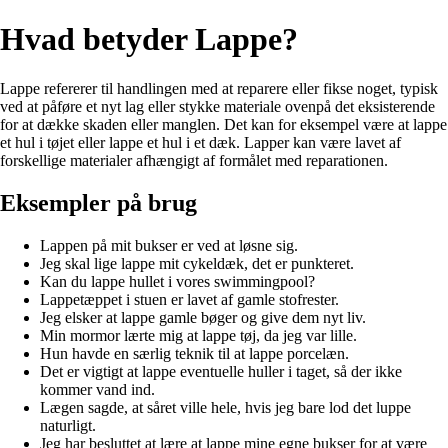
Hvad betyder Lappe?
Lappe refererer til handlingen med at reparere eller fikse noget, typisk
ved at påføre et nyt lag eller stykke materiale ovenpå det eksisterende
for at dække skaden eller manglen. Det kan for eksempel være at lappe
et hul i tøjet eller lappe et hul i et dæk. Lapper kan være lavet af
forskellige materialer afhængigt af formålet med reparationen.
Eksempler på brug
Lappen på mit bukser er ved at løsne sig.
Jeg skal lige lappe mit cykeldæk, det er punkteret.
Kan du lappe hullet i vores swimmingpool?
Lappetæppet i stuen er lavet af gamle stofrester.
Jeg elsker at lappe gamle bøger og give dem nyt liv.
Min mormor lærte mig at lappe tøj, da jeg var lille.
Hun havde en særlig teknik til at lappe porcelæn.
Det er vigtigt at lappe eventuelle huller i taget, så der ikke
kommer vand ind.
Lægen sagde, at såret ville hele, hvis jeg bare lod det luppe
naturligt.
Jeg har besluttet at lære at lappe mine egne bukser for at være