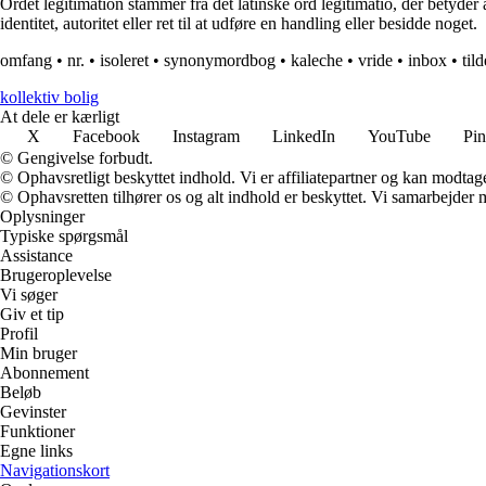
Ordet legitimation stammer fra det latinske ord legitimatio, der betyder 
identitet, autoritet eller ret til at udføre en handling eller besidde noget.
omfang
•
nr.
•
isoleret
•
synonymordbog
•
kaleche
•
vride
•
inbox
•
tild
kollektiv bolig
At dele er kærligt
X
Facebook
Instagram
LinkedIn
YouTube
Pin
© Gengivelse forbudt.
© Ophavsretligt beskyttet indhold. Vi er affiliatepartner og kan modtag
© Ophavsretten tilhører os og alt indhold er beskyttet. Vi samarbejder 
Oplysninger
Typiske spørgsmål
Assistance
Brugeroplevelse
Vi søger
Giv et tip
Profil
Min bruger
Abonnement
Beløb
Gevinster
Funktioner
Egne links
Navigationskort