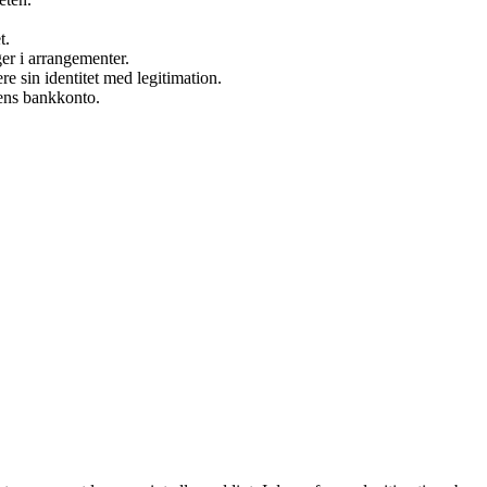
t.
ger i arrangementer.
 sin identitet med legitimation.
 ens bankkonto.