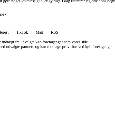
at gøre noget lovmæssigt eller gyldigt. I dag refererer legitimations beg
ele
•
terest
TikTok
Mail
RSS
e indtægt fra udvalgte køb foretaget gennem vores side.
med udvalgte partnere og kan modtage provision ved køb foretaget gennem