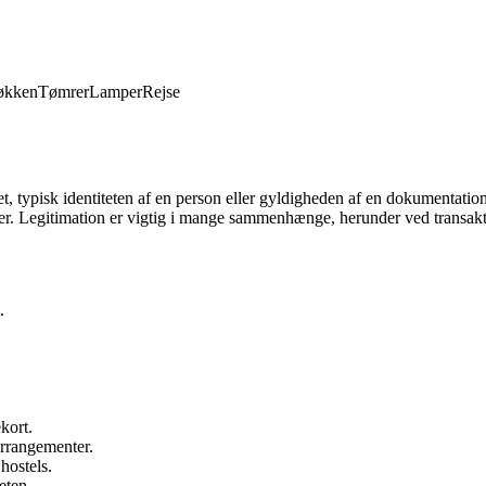
økken
Tømrer
Lamper
Rejse
t, typisk identiteten af en person eller gyldigheden af en dokumentation.
eder. Legitimation er vigtig i mange sammenhænge, herunder ved transak
.
kort.
arrangementer.
hostels.
eten.