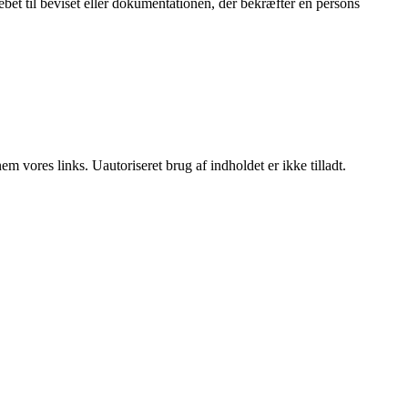
rebet til beviset eller dokumentationen, der bekræfter en persons
 vores links. Uautoriseret brug af indholdet er ikke tilladt.