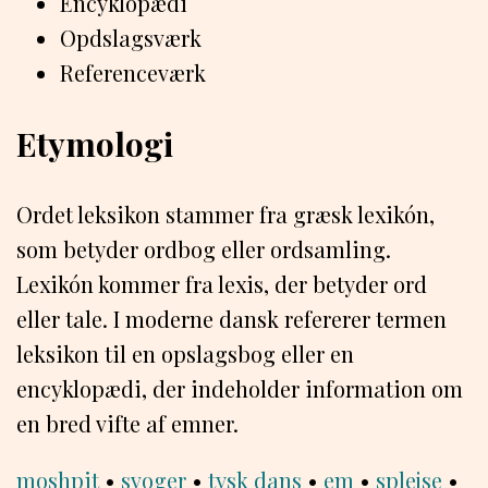
Encyklopædi
Opdslagsværk
Referenceværk
Etymologi
Ordet leksikon stammer fra græsk lexikón,
som betyder ordbog eller ordsamling.
Lexikón kommer fra lexis, der betyder ord
eller tale. I moderne dansk refererer termen
leksikon til en opslagsbog eller en
encyklopædi, der indeholder information om
en bred vifte af emner.
moshpit
•
svoger
•
tysk dans
•
em
•
splejse
•