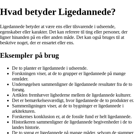
Hvad betyder Ligedannede?
Ligedannede betyder at være ens eller tilsvarende i udseende,
egenskaber eller karakter. Det kan referere til ting eller personer, der
ligner hinanden på en eller anden måde. Det kan også bruges til at
beskrive noget, der er ensartet eller ens.
Eksempler på brug
De to planter er ligedannede i udseende.
Forskningen viser, at de to grupper er ligedannede på mange
områder.
Undersøgelsen sammenligner de ligedannede resultater fra de to
forsøg.
Artiklen fremhæver lighederne mellem de ligedannede kulturer.
Det er bemærkelsesværdigt, hvor ligedannede de to produkter er.
Sammenligningen viser, at de to bygninger er ligedannede i
arkitekturen.
Forskernes konklusion er, at de fossile fund er helt ligedannede.
Historikeren sammenligner de ligedannede begivenheder i de to
landes historie.
De to sprog er ligedannede på mange måder, selvom de stammer