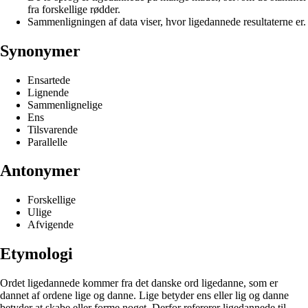
fra forskellige rødder.
Sammenligningen af data viser, hvor ligedannede resultaterne er.
Synonymer
Ensartede
Lignende
Sammenlignelige
Ens
Tilsvarende
Parallelle
Antonymer
Forskellige
Ulige
Afvigende
Etymologi
Ordet ligedannede kommer fra det danske ord ligedanne, som er
dannet af ordene lige og danne. Lige betyder ens eller lig og danne
betyder at skabe eller forme noget. Derfor refererer ligedannede til