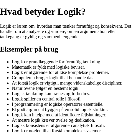
Hvad betyder Logik?
Logik er læren om, hvordan man tænker fornuftigt og konsekvent. Det
handler om at analysere og vurdere, om en argumentation eller
tankegang er gyldig og sammenhængende.
Eksempler på brug
Logik er grundlæggende for fornuftig tænkning.
Matematik er fyldt med logiske beviser.
Logik er afgørende for at løse komplekse problemer.
Computeren bruger logik til at behandle data.
At forstå logik er vigtigt i mange videnskabelige discipliner.
Naturlovene følger en bestemt logik.
Logisk tænkning kan trænes og forbedres.
Logik spiller en central rolle i filosofi.
I programmering er logiske operatorer essentielle.
Et godt argument bygger på en solid logisk struktur.
Logik kan hjælpe med at identificere fejlslutninger.
At mestre logik kræver øvelse og dedikation.
Logisk konsistens er afgørende i analytisk filosofi.
Logik er nøglen til at forstå komplekse systemer.