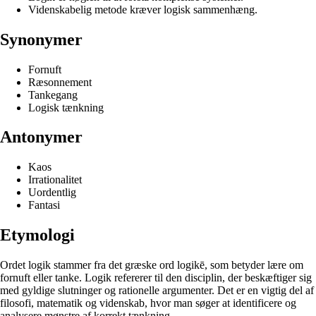
Videnskabelig metode kræver logisk sammenhæng.
Synonymer
Fornuft
Ræsonnement
Tankegang
Logisk tænkning
Antonymer
Kaos
Irrationalitet
Uordentlig
Fantasi
Etymologi
Ordet logik stammer fra det græske ord logikē, som betyder lære om
fornuft eller tanke. Logik refererer til den disciplin, der beskæftiger sig
med gyldige slutninger og rationelle argumenter. Det er en vigtig del af
filosofi, matematik og videnskab, hvor man søger at identificere og
analysere mønstre af korrekt tænkning.