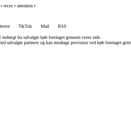
•
reces
•
attention
•
terest
TikTok
Mail
RSS
e indtægt fra udvalgte køb foretaget gennem vores side.
med udvalgte partnere og kan modtage provision ved køb foretaget gennem