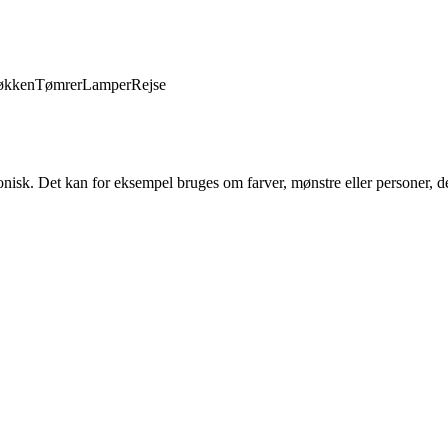
økken
Tømrer
Lamper
Rejse
onisk. Det kan for eksempel bruges om farver, mønstre eller personer, d