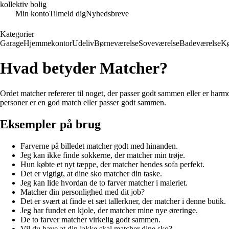
kollektiv bolig
Min konto
Tilmeld dig
Nyhedsbreve
Kategorier
Garage
Hjemmekontor
Udeliv
Børneværelse
Soveværelse
Badeværelse
K
Hvad betyder Matcher?
Ordet matcher refererer til noget, der passer godt sammen eller er harm
personer er en god match eller passer godt sammen.
Eksempler på brug
Farverne på billedet matcher godt med hinanden.
Jeg kan ikke finde sokkerne, der matcher min trøje.
Hun købte et nyt tæppe, der matcher hendes sofa perfekt.
Det er vigtigt, at dine sko matcher din taske.
Jeg kan lide hvordan de to farver matcher i maleriet.
Matcher din personlighed med dit job?
Det er svært at finde et sæt tallerkner, der matcher i denne butik.
Jeg har fundet en kjole, der matcher mine nye øreringe.
De to farver matcher virkelig godt sammen.
Vil du have at din jakke skal matcher dine sko?