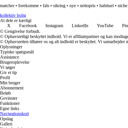
matcher
•
forekomme
•
fals
•
sikring
•
nye
•
nettopris
•
habituel
•
niche
kollektiv bolig
At dele er kærligt
X
Facebook
Instagram
LinkedIn
YouTube
Pin
© Gengivelse forbudt.
© Ophavsretligt beskyttet indhold. Vi er affiliatepartner og kan modtag
© Ophavsretten tilhører os og alt indhold er beskyttet. Vi samarbejder 
Oplysninger
Typiske spørgsmål
Assistance
Brugeroplevelse
Vi søger
Giv et tip
Profil
Min bruger
Abonnement
Beløb
Gevinster
Funktioner
Egne links
Navigationskort
Opslag
Galleri