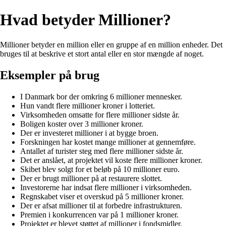
Hvad betyder Millioner?
Millioner betyder en million eller en gruppe af en million enheder. Det
bruges til at beskrive et stort antal eller en stor mængde af noget.
Eksempler på brug
I Danmark bor der omkring 6 millioner mennesker.
Hun vandt flere millioner kroner i lotteriet.
Virksomheden omsatte for flere millioner sidste år.
Boligen koster over 3 millioner kroner.
Der er investeret millioner i at bygge broen.
Forskningen har kostet mange millioner at gennemføre.
Antallet af turister steg med flere millioner sidste år.
Det er anslået, at projektet vil koste flere millioner kroner.
Skibet blev solgt for et beløb på 10 millioner euro.
Der er brugt millioner på at restaurere slottet.
Investorerne har indsat flere millioner i virksomheden.
Regnskabet viser et overskud på 5 millioner kroner.
Der er afsat millioner til at forbedre infrastrukturen.
Premien i konkurrencen var på 1 millioner kroner.
Projektet er blevet støttet af millioner i fondsmidler.