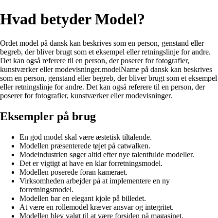
Hvad betyder Model?
Ordet model på dansk kan beskrives som en person, genstand eller
begreb, der bliver brugt som et eksempel eller retningslinje for andre.
Det kan også referere til en person, der poserer for fotografier,
kunstværker eller modevisninger.modelName på dansk kan beskrives
som en person, genstand eller begreb, der bliver brugt som et eksempel
eller retningslinje for andre. Det kan også referere til en person, der
poserer for fotografier, kunstværker eller modevisninger.
Eksempler på brug
En god model skal være æstetisk tiltalende.
Modellen præsenterede tøjet på catwalken.
Modeindustrien søger altid efter nye talentfulde modeller.
Det er vigtigt at have en klar forretningsmodel.
Modellen poserede foran kameraet.
Virksomheden arbejder på at implementere en ny
forretningsmodel.
Modellen bar en elegant kjole på billedet.
At være en rollemodel kræver ansvar og integritet.
Modellen blev valgt til at være forsiden på magasinet.