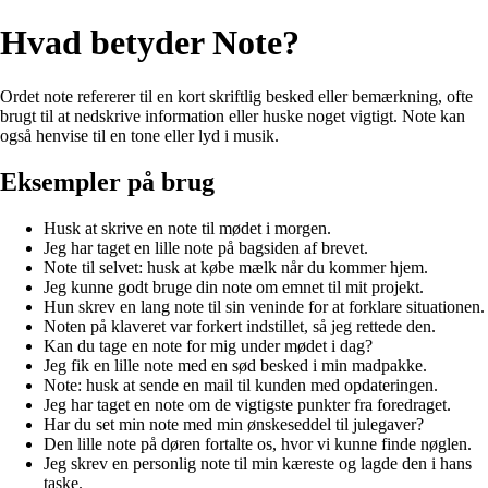
Hvad betyder Note?
Ordet note refererer til en kort skriftlig besked eller bemærkning, ofte
brugt til at nedskrive information eller huske noget vigtigt. Note kan
også henvise til en tone eller lyd i musik.
Eksempler på brug
Husk at skrive en note til mødet i morgen.
Jeg har taget en lille note på bagsiden af brevet.
Note til selvet: husk at købe mælk når du kommer hjem.
Jeg kunne godt bruge din note om emnet til mit projekt.
Hun skrev en lang note til sin veninde for at forklare situationen.
Noten på klaveret var forkert indstillet, så jeg rettede den.
Kan du tage en note for mig under mødet i dag?
Jeg fik en lille note med en sød besked i min madpakke.
Note: husk at sende en mail til kunden med opdateringen.
Jeg har taget en note om de vigtigste punkter fra foredraget.
Har du set min note med min ønskeseddel til julegaver?
Den lille note på døren fortalte os, hvor vi kunne finde nøglen.
Jeg skrev en personlig note til min kæreste og lagde den i hans
taske.