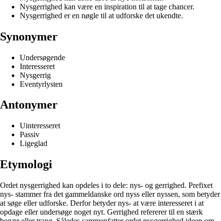
Nysgerrighed kan være en inspiration til at tage chancer.
Nysgerrighed er en nøgle til at udforske det ukendte.
Synonymer
Undersøgende
Interesseret
Nysgerrig
Eventyrlysten
Antonymer
Uinteresseret
Passiv
Ligeglad
Etymologi
Ordet nysgerrighed kan opdeles i to dele: nys- og gerrighed. Prefixet
nys- stammer fra det gammeldanske ord nyss eller nyssen, som betyder
at søge eller udforske. Derfor betyder nys- at være interesseret i at
opdage eller undersøge noget nyt. Gerrighed refererer til en stærk
begær eller trang. Således sammenfatter ordet nysgerrighed ideen om