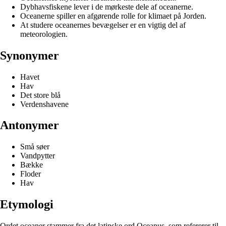
Dybhavsfiskene lever i de mørkeste dele af oceanerne.
Oceanerne spiller en afgørende rolle for klimaet på Jorden.
At studere oceanernes bevægelser er en vigtig del af
meteorologien.
Synonymer
Havet
Hav
Det store blå
Verdenshavene
Antonymer
Små søer
Vandpytter
Bække
Floder
Hav
Etymologi
Ordet oceaner stammer fra det latinske ord Oceanus, som refererer til