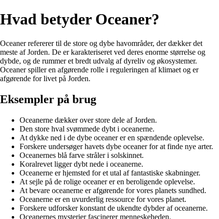
Hvad betyder Oceaner?
Oceaner refererer til de store og dybe havområder, der dækker det
meste af Jorden. De er karakteriseret ved deres enorme størrelse og
dybde, og de rummer et bredt udvalg af dyreliv og økosystemer.
Oceaner spiller en afgørende rolle i reguleringen af klimaet og er
afgørende for livet på Jorden.
Eksempler på brug
Oceanerne dækker over store dele af Jorden.
Den store hval svømmede dybt i oceanerne.
At dykke ned i de dybe oceaner er en spændende oplevelse.
Forskere undersøger havets dybe oceaner for at finde nye arter.
Oceanernes blå farve stråler i solskinnet.
Koralrevet ligger dybt nede i oceanerne.
Oceanerne er hjemsted for et utal af fantastiske skabninger.
At sejle på de rolige oceaner er en beroligende oplevelse.
At bevare oceanerne er afgørende for vores planets sundhed.
Oceanerne er en uvurderlig ressource for vores planet.
Forskere udforsker konstant de ukendte dybder af oceanerne.
Oceanernes mysterier fascinerer menneskeheden.