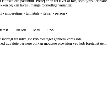
latinske ord pastinum. Postej er en ret lavet af fars, som typisk er bla
kken og kan laves i mange forskellige varianter.
fi
•
amperetime
•
tungetale
•
gejser
•
person
•
terest
TikTok
Mail
RSS
e indtægt fra udvalgte køb foretaget gennem vores side.
med udvalgte partnere og kan modtage provision ved køb foretaget gennem