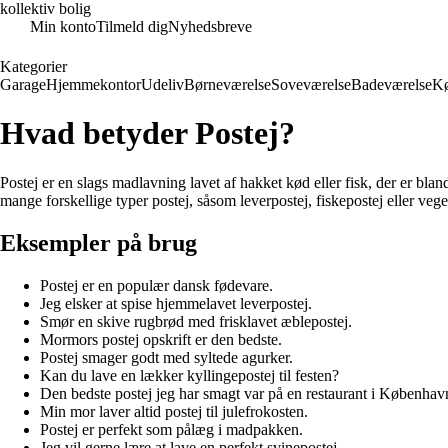
kollektiv bolig
Min konto
Tilmeld dig
Nyhedsbreve
Kategorier
Garage
Hjemmekontor
Udeliv
Børneværelse
Soveværelse
Badeværelse
K
Hvad betyder Postej?
Postej er en slags madlavning lavet af hakket kød eller fisk, der er bla
mange forskellige typer postej, såsom leverpostej, fiskepostej eller vege
Eksempler på brug
Postej er en populær dansk fødevare.
Jeg elsker at spise hjemmelavet leverpostej.
Smør en skive rugbrød med frisklavet æblepostej.
Mormors postej opskrift er den bedste.
Postej smager godt med syltede agurker.
Kan du lave en lækker kyllingepostej til festen?
Den bedste postej jeg har smagt var på en restaurant i Københav
Min mor laver altid postej til julefrokosten.
Postej er perfekt som pålæg i madpakken.
Jeg vil gerne lære at lave en perfekt svinepostej.