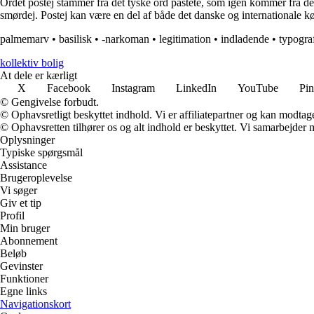
Ordet postej stammer fra det tyske ord pastete, som igen kommer fra det 
smørdej. Postej kan være en del af både det danske og internationale kø
palmemarv
•
basilisk
•
-narkoman
•
legitimation
•
indladende
•
typogra
kollektiv bolig
At dele er kærligt
X
Facebook
Instagram
LinkedIn
YouTube
Pin
© Gengivelse forbudt.
© Ophavsretligt beskyttet indhold. Vi er affiliatepartner og kan modtag
© Ophavsretten tilhører os og alt indhold er beskyttet. Vi samarbejder 
Oplysninger
Typiske spørgsmål
Assistance
Brugeroplevelse
Vi søger
Giv et tip
Profil
Min bruger
Abonnement
Beløb
Gevinster
Funktioner
Egne links
Navigationskort