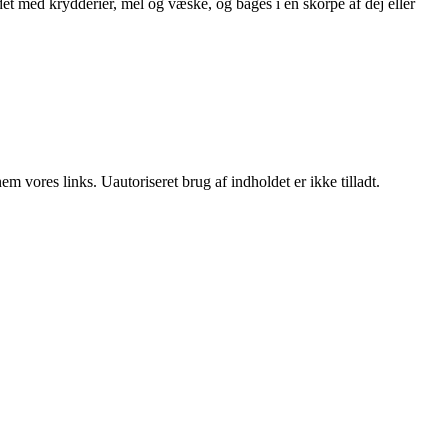
ndet med krydderier, mel og væske, og bages i en skorpe af dej eller
 vores links. Uautoriseret brug af indholdet er ikke tilladt.