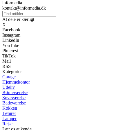
informedia
kontakt@informedia.dk
At dele er kærligt
X
Facebook
Instagram
LinkedIn
YouTube
Pinterest
TikTok
Mail
RSS
Kategorier
Garage
Hjemmekontor
Udeliv
Børneværelse
Soveværelse
Badeværelse
Køkken
Tømrer
Lamper
Rejse
Lær os at kende