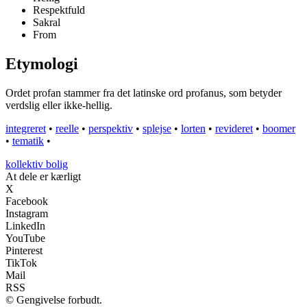
Respektfuld
Sakral
From
Etymologi
Ordet profan stammer fra det latinske ord profanus, som betyder
verdslig eller ikke-hellig.
integreret
•
reelle
•
perspektiv
•
splejse
•
lorten
•
revideret
•
boomer
•
tematik
•
kollektiv bolig
At dele er kærligt
X
Facebook
Instagram
LinkedIn
YouTube
Pinterest
TikTok
Mail
RSS
© Gengivelse forbudt.