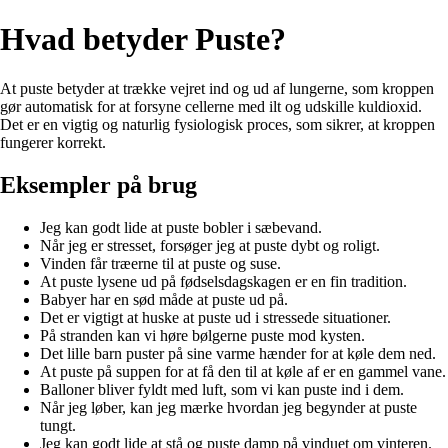
Hvad betyder Puste?
At puste betyder at trække vejret ind og ud af lungerne, som kroppen
gør automatisk for at forsyne cellerne med ilt og udskille kuldioxid.
Det er en vigtig og naturlig fysiologisk proces, som sikrer, at kroppen
fungerer korrekt.
Eksempler på brug
Jeg kan godt lide at puste bobler i sæbevand.
Når jeg er stresset, forsøger jeg at puste dybt og roligt.
Vinden får træerne til at puste og suse.
At puste lysene ud på fødselsdagskagen er en fin tradition.
Babyer har en sød måde at puste ud på.
Det er vigtigt at huske at puste ud i stressede situationer.
På stranden kan vi høre bølgerne puste mod kysten.
Det lille barn puster på sine varme hænder for at køle dem ned.
At puste på suppen for at få den til at køle af er en gammel vane.
Balloner bliver fyldt med luft, som vi kan puste ind i dem.
Når jeg løber, kan jeg mærke hvordan jeg begynder at puste
tungt.
Jeg kan godt lide at stå og puste damp på vinduet om vinteren.