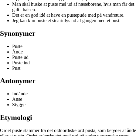
Man skal huske at puste mel ud af næseborene, hvis man får det
galt i halsen.
Det er en god idé at have en pustepude med på vandreture.
Jeg kan kun puste et stearinlys ud af gangen med et pust.
Synonymer
Puste
Ånde
Puste ud
Puste ind
Pust
Antonymer
Indånde
Anse
Stygge
Etymologi
Ordet puste stammer fra det oldnordiske ord pusta, som betyder at ånde
eller at puste. Ordet er beslægtet med ord på andre germanske sprog,