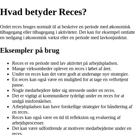
Hvad betyder Reces?
Ordet reces bruges normalt til at beskrive en periode med økonomisk
tilbagegang eller tilbagegang i aktiviteter. Det kan for eksempel omfatte
en nedgang i økonomisk vækst eller en periode med lavkonjunktur.
Eksempler på brug
Reces er en periode med lav aktivitet på arbejdspladsen.
Mange virksomheder oplever en reces i løbet af året.
Under en reces kan det være godt at undersøge nye strategier.
En reces kan også være en mulighed for at tage en velfortjent
pause.
Nogle medarbejdere føler sig stressede under en reces.
Det er vigtigt at kommunikere tydeligt under en reces for at
undgå misforståelser.
Arbejdspladsen kan have forskellige strategier for håndtering af
en reces.
Reces kan også være en tid til refleksion og evaluering af
arbejdsprocesser.
Det kan være udfordrende at motivere medarbejderne under en
reces.