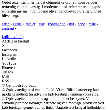
Ordet retten stammer fra det oldnordiske ord retr, som betyder
retfærdig eller retmæssig. I moderne dansk refererer retten typisk til
en retslig instans, hvor lovene bliver håndhævet og retfærdighed
bliver søgt.
aflad
•
ekskl.
•
filialer
•
sikr
•
kontraktion
•
fult
•
bebo
•
faste
•
aspirant
•
kollektiv bolig
At dele er kærligt
X
Facebook
Instagram
LinkedIn
YouTube
Pinterest
TikTok
Mail
RSS
© Gengivelse forbudt.
© Ophavsretligt beskyttet indhold. Vi er affiliatepartner og kan
modtage indtægt fra udvalgte køb foretaget gennem vores side.
© Ophavsretten tilhører os og alt indhold er beskyttet. Vi
samarbejder med udvalgte partnere og kan modtage provision ved
køb foretaget gennem vores links. Uautoriseret brug af indholdet er