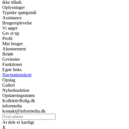
ikke tilladt.
Oplysninger
Typiske spørgsmål
Assistance
Brugeroplevelse
Vi søger
Giv et tip
Profil
Min bruger
Abonnement
Beløb
Gevinster
Funktioner
Egne links
Navigationskort
Opslag
Galleri
Nyhedssektion
Opdateringsstrøm
KollektivBolig.dk
informedia
kontakt@informedia.dk
At dele er kærligt
X