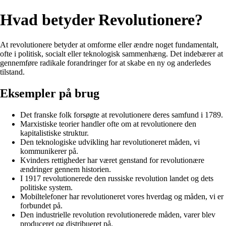
Hvad betyder Revolutionere?
At revolutionere betyder at omforme eller ændre noget fundamentalt,
ofte i politisk, socialt eller teknologisk sammenhæng. Det indebærer at
gennemføre radikale forandringer for at skabe en ny og anderledes
tilstand.
Eksempler på brug
Det franske folk forsøgte at revolutionere deres samfund i 1789.
Marxistiske teorier handler ofte om at revolutionere den
kapitalistiske struktur.
Den teknologiske udvikling har revolutioneret måden, vi
kommunikerer på.
Kvinders rettigheder har været genstand for revolutionære
ændringer gennem historien.
I 1917 revolutionerede den russiske revolution landet og dets
politiske system.
Mobiltelefoner har revolutioneret vores hverdag og måden, vi er
forbundet på.
Den industrielle revolution revolutionerede måden, varer blev
produceret og distribueret på.