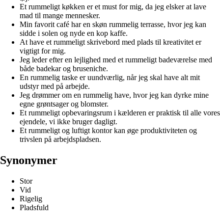
Et rummeligt køkken er et must for mig, da jeg elsker at lave
mad til mange mennesker.
Min favorit café har en skøn rummelig terrasse, hvor jeg kan
sidde i solen og nyde en kop kaffe.
At have et rummeligt skrivebord med plads til kreativitet er
vigtigt for mig.
Jeg leder efter en lejlighed med et rummeligt badeværelse med
både badekar og bruseniche.
En rummelig taske er uundværlig, når jeg skal have alt mit
udstyr med på arbejde.
Jeg drømmer om en rummelig have, hvor jeg kan dyrke mine
egne grøntsager og blomster.
Et rummeligt opbevaringsrum i kælderen er praktisk til alle vores
ejendele, vi ikke bruger dagligt.
Et rummeligt og luftigt kontor kan øge produktiviteten og
trivslen på arbejdspladsen.
Synonymer
Stor
Vid
Rigelig
Pladsfuld