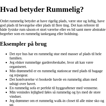
Hvad betyder Rummelig?
Ordet rummelig betyder at have rigelig plads, være stor og luftig, have
god plads til bevægelse eller plads til flere ting. Det kan referere til
både fysiske rum såsom et stort værelse eller en bil samt mere abstrakte
begreber som en rummelig tankegang eller holdning.
Eksempler på brug
Det nye hus har en rummelig stue med masser af plads til hele
familien.
Jeg elsker rummelige garderobeskabe, hvor alt kan være
organiseret.
Min drømmebil er en rummelig stationcar med plads til bagage
og rejsegear.
Det hotelværelse vi bookede havde en rummelig altan med
udsigt over havet.
En rummelig sofa er perfekt til hyggeaftener med vennerne.
Min venindes lejlighed føles så rummelig og lys med de store
vinduer.
Jeg drømmer om et rummelig walk-in closet til alle mine sko og
tøj.