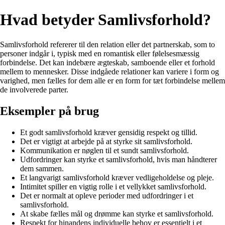
Hvad betyder Samlivsforhold?
Samlivsforhold refererer til den relation eller det partnerskab, som to
personer indgår i, typisk med en romantisk eller følelsesmæssig
forbindelse. Det kan indebære ægteskab, samboende eller et forhold
mellem to mennesker. Disse indgåede relationer kan variere i form og
varighed, men fælles for dem alle er en form for tæt forbindelse mellem
de involverede parter.
Eksempler på brug
Et godt samlivsforhold kræver gensidig respekt og tillid.
Det er vigtigt at arbejde på at styrke sit samlivsforhold.
Kommunikation er nøglen til et sundt samlivsforhold.
Udfordringer kan styrke et samlivsforhold, hvis man håndterer
dem sammen.
Et langvarigt samlivsforhold kræver vedligeholdelse og pleje.
Intimitet spiller en vigtig rolle i et vellykket samlivsforhold.
Det er normalt at opleve perioder med udfordringer i et
samlivsforhold.
At skabe fælles mål og drømme kan styrke et samlivsforhold.
Respekt for hinandens individuelle behov er essentielt i et