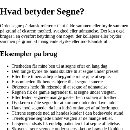
Hvad betyder Segne?
Ordet segne på dansk refererer til at falde sammen eller bryde sammen
på grund af ekstrem træthed, svaghed eller udmattelse. Det kan også
bruges i en overført betydning om noget, der kollapser eller bryder
sammen på grund af manglende styrke eller modstandskraft.
Eksempler på brug
Trætheden får mine ben til at segne efter en lang dag.
Den tunge byrde fik hans skuldre til at segne under presset.
Efter flere timers arbejde begyndte mine øjne at segne.
Ensomheden fik hendes hjerte til at segne i smerte.
Ørkenens hede fik rejsende til at segne af udmattelse.
Regnen fik de gamle tagrender til at segne under vægten.
Efter festen segnede mange gæster hen i sofaen af træthed.
Dykkeren måtte segne for at komme under den lave hule.
Hans mod segnede, da han indså omfanget af udfordringen.
Tårrene segnede ned ad hendes kinder i den bedrøvede stund.
Træets grene segnede under vægten af de mange æbler.
Lægenes indsats fik endelig patienten til at segne af lettelse.
Skovens træer segnede under snetrykket og bragede i kulden.