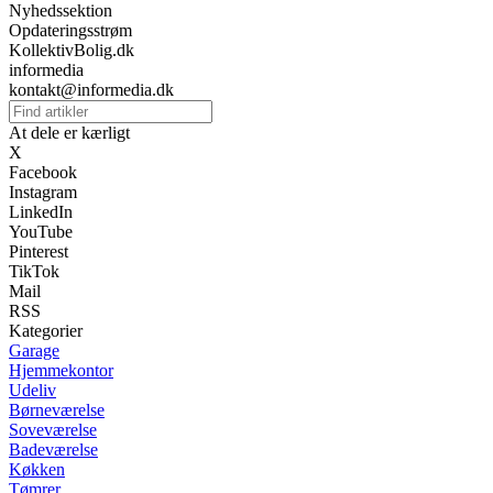
Nyhedssektion
Opdateringsstrøm
KollektivBolig.dk
informedia
kontakt@informedia.dk
At dele er kærligt
X
Facebook
Instagram
LinkedIn
YouTube
Pinterest
TikTok
Mail
RSS
Kategorier
Garage
Hjemmekontor
Udeliv
Børneværelse
Soveværelse
Badeværelse
Køkken
Tømrer