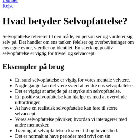
Lamper
Rejse
Hvad betyder Selvopfattelse?
Selvopfattelse refererer til den måde, en person ser og vurderer sig
selv på. Det handler om ens tanker, følelser og overbevisninger om
ens egne evner, værdier og identitet. En stærk og positiv
selvopfattelse er vigtig for trivsel og selvaccept.
Eksempler på brug
En sund selvopfattelse er vigtig for vores mentale velvære.
Nogle gange kan det være svært at ændre ens selvopfattelse.
Det er vigtigt at arbejde på at styrke sin selvopfattelse.
En positiv selvopfattelse kan hjælpe os med at overvinde
udfordringer.
At have en realistisk selvopfattelse kan føre til større
selvaccept.
Vores selvopfattelse påvirker, hvordan vi interagerer med
andre mennesker.
Træning af selvopfattelsen kræver tid og bevidsthed.
Det er normalt at have perioder med tvivl om sin