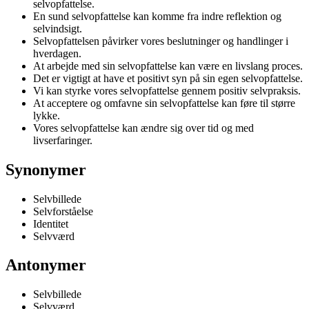
selvopfattelse.
En sund selvopfattelse kan komme fra indre reflektion og
selvindsigt.
Selvopfattelsen påvirker vores beslutninger og handlinger i
hverdagen.
At arbejde med sin selvopfattelse kan være en livslang proces.
Det er vigtigt at have et positivt syn på sin egen selvopfattelse.
Vi kan styrke vores selvopfattelse gennem positiv selvpraksis.
At acceptere og omfavne sin selvopfattelse kan føre til større
lykke.
Vores selvopfattelse kan ændre sig over tid og med
livserfaringer.
Synonymer
Selvbillede
Selvforståelse
Identitet
Selvværd
Antonymer
Selvbillede
Selvværd