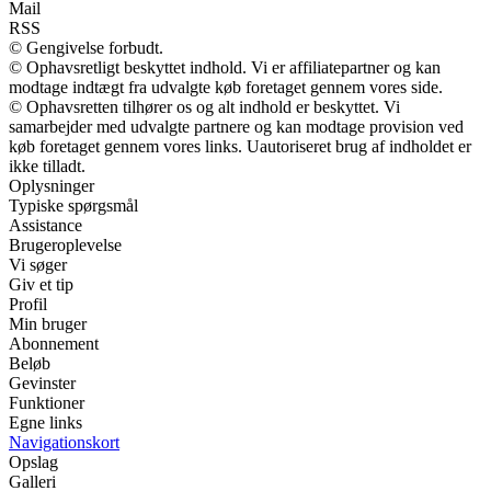
Mail
RSS
© Gengivelse forbudt.
© Ophavsretligt beskyttet indhold. Vi er affiliatepartner og kan
modtage indtægt fra udvalgte køb foretaget gennem vores side.
© Ophavsretten tilhører os og alt indhold er beskyttet. Vi
samarbejder med udvalgte partnere og kan modtage provision ved
køb foretaget gennem vores links. Uautoriseret brug af indholdet er
ikke tilladt.
Oplysninger
Typiske spørgsmål
Assistance
Brugeroplevelse
Vi søger
Giv et tip
Profil
Min bruger
Abonnement
Beløb
Gevinster
Funktioner
Egne links
Navigationskort
Opslag
Galleri