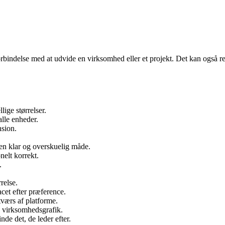
rbindelse med at udvide en virksomhed eller et projekt. Det kan også refer
lige størrelser.
alle enheder.
nsion.
 en klar og overskuelig måde.
elt korrekt.
.
relse.
cet efter præference.
værs af platforme.
in virksomhedsgrafik.
nde det, de leder efter.