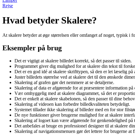
Lamper
Rejse
Hvad betyder Skalere?
At skalere betyder at øge størrelsen eller omfanget af noget, typisk i fo
Eksempler på brug
Det er vigtigt at skalere billedet korrekt, så det passer til siden.
Programmet giver dig mulighed for at skalere din tekst til forskel
Det er en god idé at skalere skrifttypen, så den er let læselig på 
Juster billedets størrelse ved at skalere det til den ønskede dime
Skalering af grafen gør det nemmere at se detaljerne.
Skalering af data er afgørende for at præsentere information på
Vær omhyggelig med at skalere diagrammet, så det er proportion
Det er enkelt at skalere skabelonen, så den passer til dine behov
Skalering af videoen kan forbedre billedkvaliteten betydeligt.
Systemet tillader ikke skalering af billeder med en for stor filstør
De nye funktioner giver brugerne mulighed for at skalere interfa
Skalering af logoet kan være afgørende for genkendelighed på t
Det anbefales at bruge en professionel designer til at skalere d
Skalering af navigationsmenuen gør det lettere for brugerne at fi