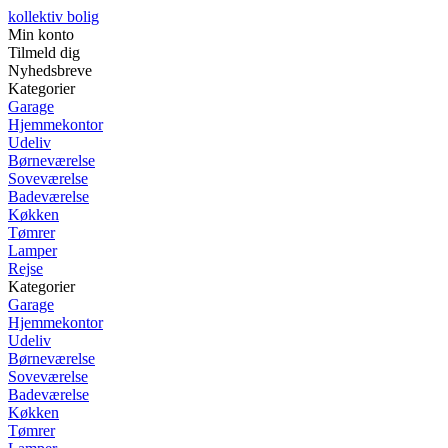
kollektiv bolig
Min konto
Tilmeld dig
Nyhedsbreve
Kategorier
Garage
Hjemmekontor
Udeliv
Børneværelse
Soveværelse
Badeværelse
Køkken
Tømrer
Lamper
Rejse
Kategorier
Garage
Hjemmekontor
Udeliv
Børneværelse
Soveværelse
Badeværelse
Køkken
Tømrer