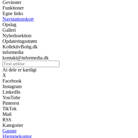
Gevinster
Funktioner
Egne links
Navigationskort
Opslag
Galleri
Nyhedssektion
Opdateringsstrøm
KollektivBolig.dk
informedia
kontakt@informedia.dk
At dele er kærligt
X
Facebook
Instagram
LinkedIn
YouTube
Pinterest
TikTok
Mail
RSS
Kategorier
Garage
Hjemmekontor