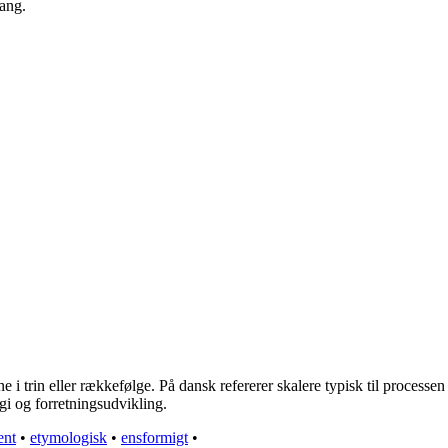
gang.
e i trin eller rækkefølge. På dansk refererer skalere typisk til processen
gi og forretningsudvikling.
ent
•
etymologisk
•
ensformigt
•