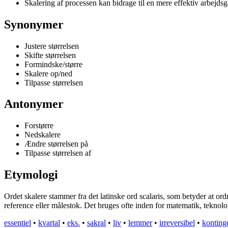
Skalering af processen kan bidrage til en mere effektiv arbejds
Synonymer
Justere størrelsen
Skifte størrelsen
Formindske/større
Skalere op/ned
Tilpasse størrelsen
Antonymer
Forstørre
Nedskalere
Ændre størrelsen på
Tilpasse størrelsen af
Etymologi
Ordet skalere stammer fra det latinske ord scalaris, som betyder at ordn
reference eller målestok. Det bruges ofte inden for matematik, teknolo
essentiel
•
kvartal
•
eks.
•
sakral
•
liv
•
lemmer
•
irreversibel
•
konting